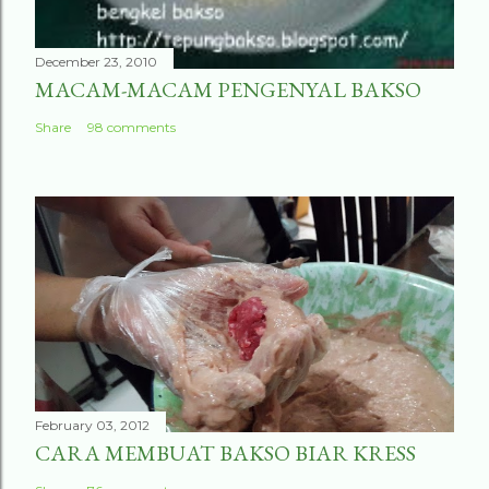
December 23, 2010
MACAM-MACAM PENGENYAL BAKSO
Share
98 comments
February 03, 2012
CARA MEMBUAT BAKSO BIAR KRESS