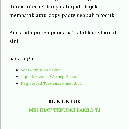
dunia internet banyak terjadi, bajak-
membajak atau copy paste sebuah produk.
Bila anda punya pendapat silahkan share di
sini.
baca juga :
Seni Penyajian Bakso
Tips BerBisnis Warung Bakso
Registered Trademark meatball
KLIK UNTUK
MELIHAT TEPUNG BAKSO TJ