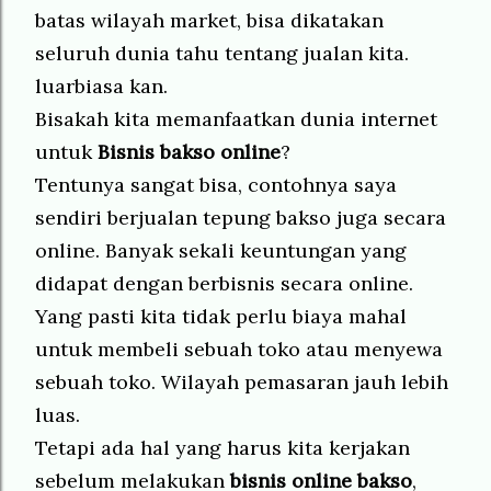
batas wilayah market, bisa dikatakan
seluruh dunia tahu tentang jualan kita.
luarbiasa kan.
Bisakah kita memanfaatkan dunia internet
untuk
Bisnis bakso online
?
Tentunya sangat bisa, contohnya saya
sendiri berjualan tepung bakso juga secara
online. Banyak sekali keuntungan yang
didapat dengan berbisnis secara online.
Yang pasti kita tidak perlu biaya mahal
untuk membeli sebuah toko atau menyewa
sebuah toko. Wilayah pemasaran jauh lebih
luas.
Tetapi ada hal yang harus kita kerjakan
sebelum melakukan
bisnis online bakso
,