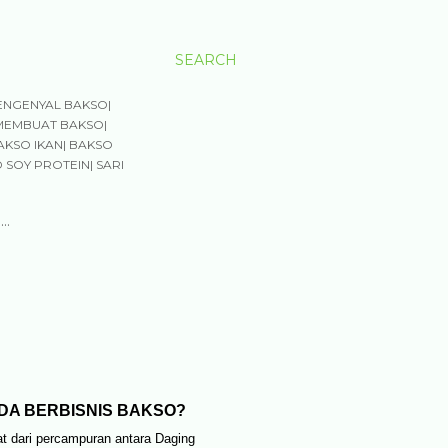
SEARCH
ENGENYAL BAKSO|
MEMBUAT BAKSO|
AKSO IKAN| BAKSO
 SOY PROTEIN| SARI
…
DA BERBISNIS BAKSO?
t dari percampuran antara Daging