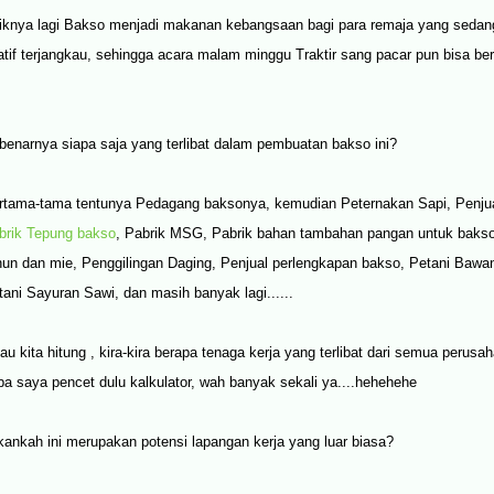
iknya lagi Bakso menjadi makanan kebangsaan bagi para remaja yang sedan
latif terjangkau, sehingga acara malam minggu Traktir sang pacar pun bisa be
benarnya siapa saja yang terlibat dalam pembuatan bakso ini?
rtama-tama tentunya Pedagang baksonya, kemudian Peternakan Sapi, Penjua
brik Tepung bakso
, Pabrik MSG, Pabrik bahan tambahan pangan untuk bakso,
hun dan mie, Penggilingan Daging, Penjual perlengkapan bakso, Petani Bawa
tani Sayuran Sawi, dan masih banyak lagi......
lau kita hitung , kira-kira berapa tenaga kerja yang terlibat dari semua perusa
ba saya pencet dulu kalkulator, wah banyak sekali ya....hehehehe
kankah ini merupakan potensi lapangan kerja yang luar biasa?