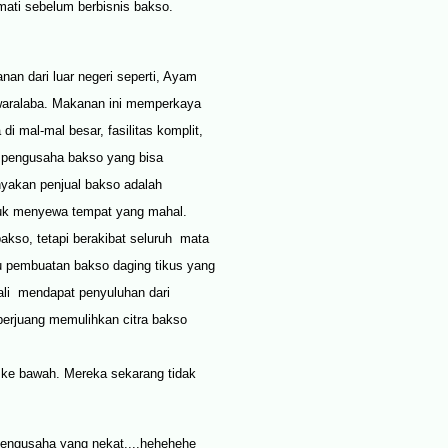
rmati sebelum berbisnis bakso.
anan dari luar negeri seperti, Ayam
 waralaba. Makanan ini memperkaya
i mal-mal besar, fasilitas komplit,
a pengusaha bakso yang bisa
nyakan penjual bakso adalah
tuk menyewa tempat yang mahal.
akso, tetapi berakibat seluruh mata
su pembuatan bakso daging tikus yang
ali mendapat penyuluhan dari
berjuang memulihkan citra bakso
 ke bawah. Mereka sekarang tidak
 pengusaha yang nekat....hehehehe