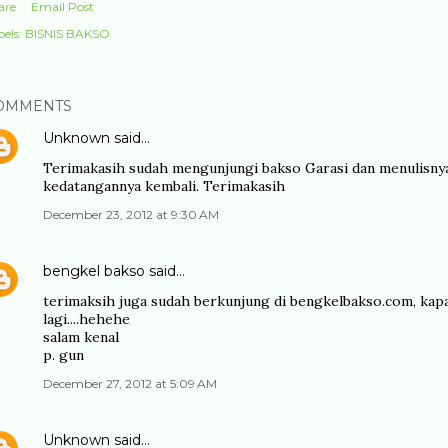
are
Email Post
els:
BISNIS BAKSO
OMMENTS
Unknown
said…
Terimakasih sudah mengunjungi bakso Garasi dan menulisnya
kedatangannya kembali. Terimakasih
December 23, 2012 at 9:30 AM
bengkel bakso
said…
terimaksih juga sudah berkunjung di bengkelbakso.com, kapa
lagi....hehehe
salam kenal
p. gun
December 27, 2012 at 5:09 AM
Unknown
said…