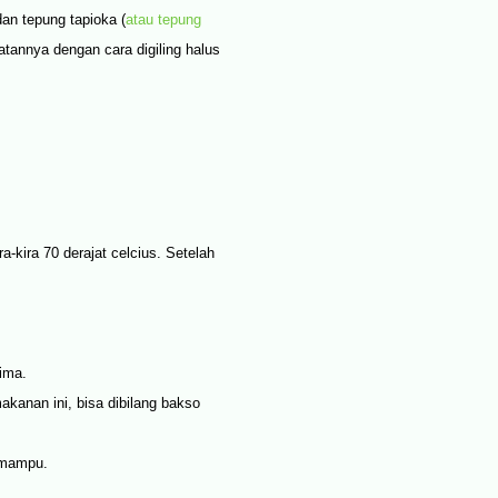
an tepung tapioka (
atau tepung
tannya dengan cara digiling halus
-kira 70 derajat celcius. Setelah
ima.
kanan ini, bisa dibilang bakso
 mampu.