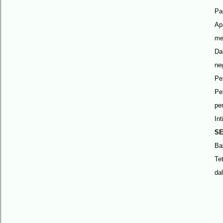
Pa
Ap
me
Da
neg
Pe
Pe
pe
In
S
Ba
Te
da