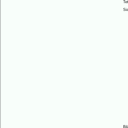
Te
Si
Bi