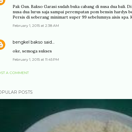
Pak Gun. Bakso Garasi sudah buka cabang di nusa dua bali. Di jl
nusa dua lurus saja sampai perempatan pom bensin hardys bel
Persis di seberang minimart super 99 sebelumnya aisis spa. 
February 1, 2015 at 2:38 AM
bengkel bakso
said…
oke, semoga sukses
February 1, 2015 at 11:45 PM
ST A COMMENT
OPULAR POSTS