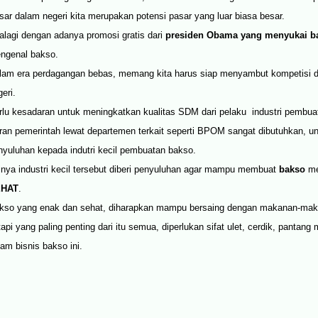
sar dalam negeri kita merupakan potensi pasar yang luar biasa besar.
alagi dengan adanya promosi gratis dari
presiden Obama yang menyukai b
ngenal bakso.
lam era perdagangan bebas, memang kita harus siap menyambut kompetisi de
eri.
rlu kesadaran untuk meningkatkan kualitas SDM dari pelaku industri pembua
ran pemerintah lewat departemen terkait seperti BPOM sangat dibutuhkan, u
nyuluhan kepada indutri kecil pembuatan bakso.
tinya industri kecil tersebut diberi penyuluhan agar mampu membuat
bakso
me
EHAT
.
kso yang enak dan sehat, diharapkan mampu bersaing dengan makanan-maka
tapi yang paling penting dari itu semua, diperlukan sifat ulet, cerdik, pantang
lam bisnis bakso ini.