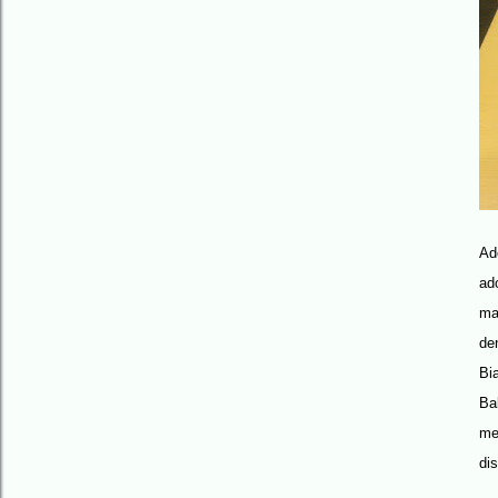
Ad
ad
ma
de
Bi
Ba
me
di