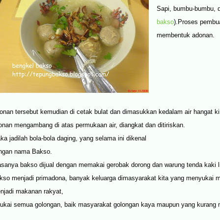
Sapi, bumbu-bumbu, d
bakso
).Proses pembua
membentuk adonan.
onan tersebut kemudian di cetak bulat dan dimasukkan kedalam air hangat kira
onan mengambang di atas permukaan air, diangkat dan ditiriskan.
ka jadilah bola-bola daging, yang selama ini dikenal
ngan nama Bakso.
asanya bakso dijual dengan memakai gerobak dorong dan warung tenda kaki l
kso menjadi primadona, banyak keluarga dimasyarakat kita yang menyukai ma
njadi makanan rakyat,
sukai semua golongan, baik masyarakat golongan kaya maupun yang kurang