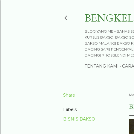
BENGKEL
BLOG YANG MEMBAHAS SE
KURSUS BAKSO| BAKSO S
BAKSO MALANG| BAKSO KE
DAGING SAPI| PENGENYAL 
DAGING| PHOSBLEND| ME
TENTANG KAMI
CAR
Share
Ma
B
Labels
BISNIS BAKSO