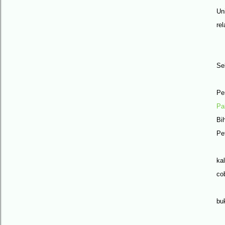
Un
re
Se
Pe
Pa
Bi
Pe
ka
co
bu