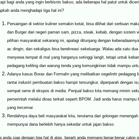
tapi bagi anda yang ingin berbisnis bakso, ada beberapa hal patut untuk dice
apkah anda menghadapi tiga hal ini?
Persaingan di sektor kuliner semakin ketat, bisa dilihat dari serbuan mak
dan Burger dari negeri paman sam, pizza, steak, kebab, dengan sistem
pilihan masyarakat sekarang ini, apalagi ditunjang dengan keberadaannya d
ac dingin, dan sekaligus bisa berekreasi sekeluarga. Walau ada satu du
menyewa tempat di mal yang harganya setinggi langit, tetapi untuk keba
pedagang keliling dan warung tenda yang kemungkinan tidak mampu un
Adanya kasus Borax dan Formalin yang melibatkan segelintir pedagang b
rantai industri pembuatan bakso hampir tersungkur, diperparah dengan i
sempat rame di ekspos di media. Penjual bakso kita memang minim sek
pemerintah melalui dinas terkait seperti BPOM. Jadi anda harus mampu 
yang tercemar.
Rendahnya daya beli masyarakat kita, terutama dari golongan menengah
mempunyai dana berlebih hanya sekedar untuk jajan bakso.
la anda siap dengan tiga hal di atas, berarti anda memang benar-benar calon