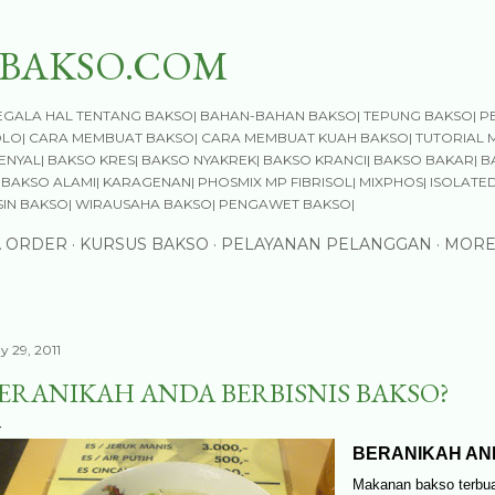
Skip to main content
BAKSO.COM
GALA HAL TENTANG BAKSO| BAHAN-BAHAN BAKSO| TEPUNG BAKSO| P
OLO| CARA MEMBUAT BAKSO| CARA MEMBUAT KUAH BAKSO| TUTORIAL 
NYAL| BAKSO KRES| BAKSO NYAKREK| BAKSO KRANCI| BAKSO BAKAR| B
BAKSO ALAMI| KARAGENAN| PHOSMIX MP FIBRISOL| MIXPHOS| ISOLATED
SIN BAKSO| WIRAUSAHA BAKSO| PENGAWET BAKSO|
A ORDER
KURSUS BAKSO
PELAYANAN PELANGGAN
MORE
y 29, 2011
ERANIKAH ANDA BERBISNIS BAKSO?
BERANIKAH AN
M
akanan bakso terbua