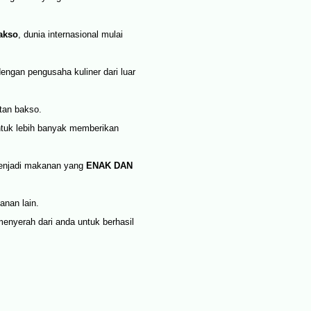
akso
, dunia internasional mulai
ngan pengusaha kuliner dari luar
tan bakso.
ntuk lebih banyak memberikan
njadi makanan yang
ENAK DAN
nan lain.
 menyerah dari anda untuk berhasil