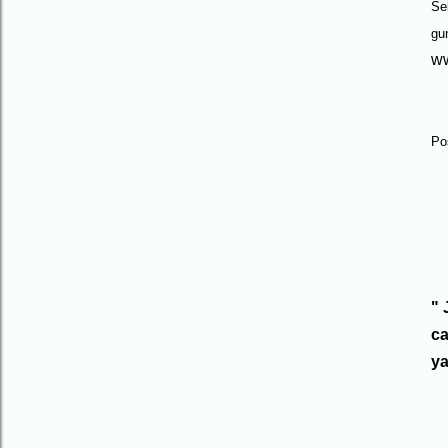
Sel
gu
w
Pos
"
J
ca
ya