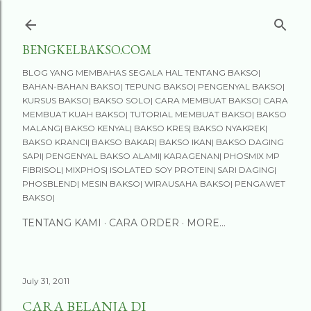
Skip to main content
BENGKELBAKSO.COM
BLOG YANG MEMBAHAS SEGALA HAL TENTANG BAKSO|
BAHAN-BAHAN BAKSO| TEPUNG BAKSO| PENGENYAL BAKSO|
KURSUS BAKSO| BAKSO SOLO| CARA MEMBUAT BAKSO| CARA
MEMBUAT KUAH BAKSO| TUTORIAL MEMBUAT BAKSO| BAKSO
MALANG| BAKSO KENYAL| BAKSO KRES| BAKSO NYAKREK|
BAKSO KRANCI| BAKSO BAKAR| BAKSO IKAN| BAKSO DAGING
SAPI| PENGENYAL BAKSO ALAMI| KARAGENAN| PHOSMIX MP
FIBRISOL| MIXPHOS| ISOLATED SOY PROTEIN| SARI DAGING|
PHOSBLEND| MESIN BAKSO| WIRAUSAHA BAKSO| PENGAWET
BAKSO|
TENTANG KAMI
CARA ORDER
MORE…
July 31, 2011
CARA BELANJA DI