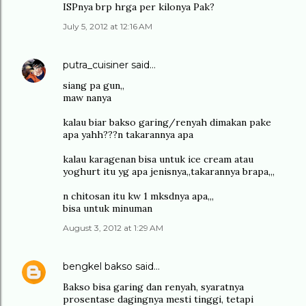
ISPnya brp hrga per kilonya Pak?
July 5, 2012 at 12:16 AM
putra_cuisiner
said…
siang pa gun,,
maw nanya
kalau biar bakso garing/renyah dimakan pake
apa yahh???n takarannya apa
kalau karagenan bisa untuk ice cream atau
yoghurt itu yg apa jenisnya,,takarannya brapa,,,
n chitosan itu kw 1 mksdnya apa,,,
bisa untuk minuman
August 3, 2012 at 1:29 AM
bengkel bakso
said…
Bakso bisa garing dan renyah, syaratnya
prosentase dagingnya mesti tinggi, tetapi