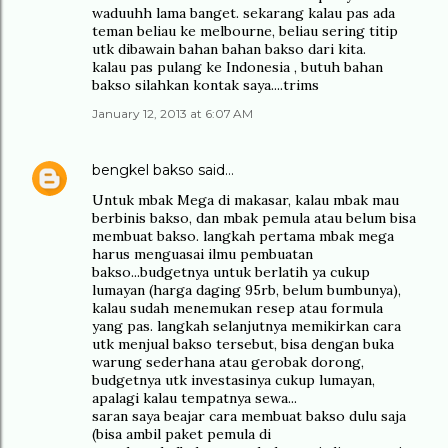
waduuhh lama banget. sekarang kalau pas ada
teman beliau ke melbourne, beliau sering titip
utk dibawain bahan bahan bakso dari kita.
kalau pas pulang ke Indonesia , butuh bahan
bakso silahkan kontak saya....trims
January 12, 2013 at 6:07 AM
bengkel bakso
said…
Untuk mbak Mega di makasar, kalau mbak mau
berbinis bakso, dan mbak pemula atau belum bisa
membuat bakso. langkah pertama mbak mega
harus menguasai ilmu pembuatan
bakso...budgetnya untuk berlatih ya cukup
lumayan (harga daging 95rb, belum bumbunya),
kalau sudah menemukan resep atau formula
yang pas. langkah selanjutnya memikirkan cara
utk menjual bakso tersebut, bisa dengan buka
warung sederhana atau gerobak dorong,
budgetnya utk investasinya cukup lumayan,
apalagi kalau tempatnya sewa...
saran saya beajar cara membuat bakso dulu saja
(bisa ambil paket pemula di