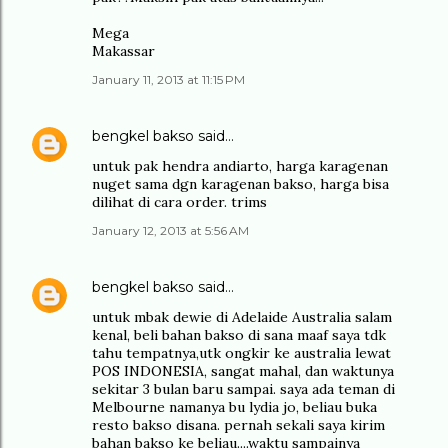
Mega
Makassar
January 11, 2013 at 11:15 PM
bengkel bakso
said…
untuk pak hendra andiarto, harga karagenan
nuget sama dgn karagenan bakso, harga bisa
dilihat di cara order. trims
January 12, 2013 at 5:56 AM
bengkel bakso
said…
untuk mbak dewie di Adelaide Australia salam
kenal, beli bahan bakso di sana maaf saya tdk
tahu tempatnya,utk ongkir ke australia lewat
POS INDONESIA, sangat mahal, dan waktunya
sekitar 3 bulan baru sampai. saya ada teman di
Melbourne namanya bu lydia jo, beliau buka
resto bakso disana. pernah sekali saya kirim
bahan bakso ke beliau....waktu sampainya