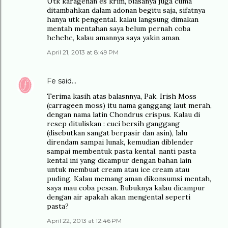
Utk karagenan es krim, biasanya juga cuma
ditambahkan dalam adonan begitu saja, sifatnya
hanya utk pengental. kalau langsung dimakan
mentah mentahan saya belum pernah coba
hehehe, kalau amannya saya yakin aman.
April 21, 2013 at 8:49 PM
Fe
said…
Terima kasih atas balasnnya, Pak. Irish Moss
(carrageen moss) itu nama ganggang laut merah,
dengan nama latin Chondrus crispus. Kalau di
resep dituliskan : cuci bersih ganggang
(disebutkan sangat berpasir dan asin), lalu
direndam sampai lunak, kemudian diblender
sampai membentuk pasta kental. nanti pasta
kental ini yang dicampur dengan bahan lain
untuk membuat cream atau ice cream atau
puding. Kalau memang aman dikonsumsi mentah,
saya mau coba pesan. Bubuknya kalau dicampur
dengan air apakah akan mengental seperti
pasta?
April 22, 2013 at 12:46 PM