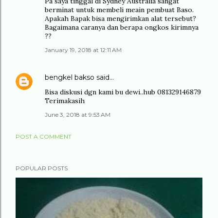
Pa saya tinggal di Sydney Australia sangat
berminat untuk membeli meain pembuat Baso.
Apakah Bapak bisa mengirimkan alat tersebut?
Bagaimana caranya dan berapa ongkos kirimnya
??
January 19, 2018 at 12:11 AM
bengkel bakso
said…
Bisa diskusi dgn kami bu dewi..hub 081329146879
Terimakasih
June 3, 2018 at 9:53 AM
POST A COMMENT
POPULAR POSTS