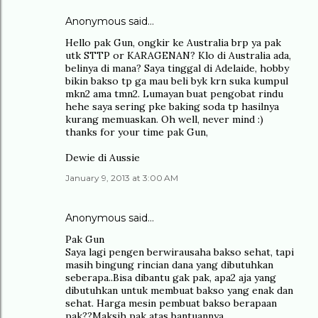
Anonymous said…
Hello pak Gun, ongkir ke Australia brp ya pak
utk STTP or KARAGENAN? Klo di Australia ada,
belinya di mana? Saya tinggal di Adelaide, hobby
bikin bakso tp ga mau beli byk krn suka kumpul
mkn2 ama tmn2. Lumayan buat pengobat rindu
hehe saya sering pke baking soda tp hasilnya
kurang memuaskan. Oh well, never mind :)
thanks for your time pak Gun,
Dewie di Aussie
January 9, 2013 at 3:00 AM
Anonymous said…
Pak Gun
Saya lagi pengen berwirausaha bakso sehat, tapi
masih bingung rincian dana yang dibutuhkan
seberapa..Bisa dibantu gak pak, apa2 aja yang
dibutuhkan untuk membuat bakso yang enak dan
sehat. Harga mesin pembuat bakso berapaan
pak??Maksih pak atas bantuannya...