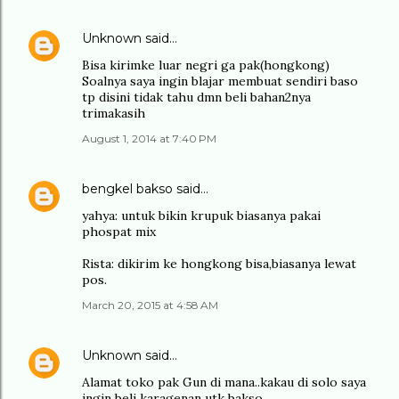
Unknown
said…
Bisa kirimke luar negri ga pak(hongkong)
Soalnya saya ingin blajar membuat sendiri baso
tp disini tidak tahu dmn beli bahan2nya
trimakasih
August 1, 2014 at 7:40 PM
bengkel bakso
said…
yahya: untuk bikin krupuk biasanya pakai
phospat mix
Rista: dikirim ke hongkong bisa,biasanya lewat
pos.
March 20, 2015 at 4:58 AM
Unknown
said…
Alamat toko pak Gun di mana..kakau di solo saya
ingin beli karagenan utk bakso..