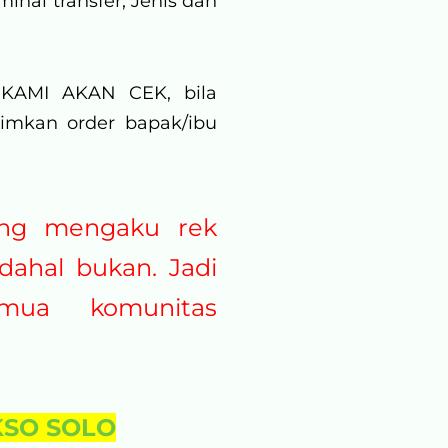
inal transfer, Jenis dan
AMI AKAN CEK, bila
rimkan order bapak/ibu
ang mengaku rek
dahal bukan. Jadi
mua komunitas
KSO SOLO