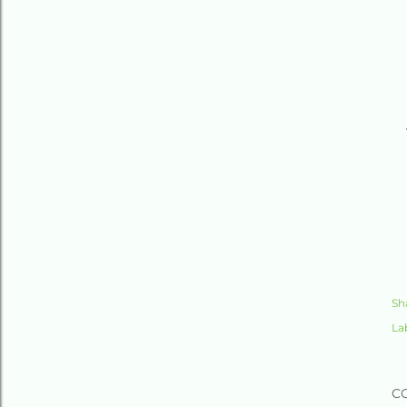
Sh
La
C