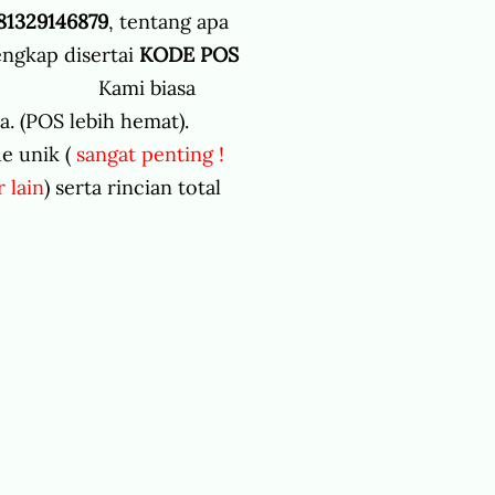
81329146879
, tentang apa
ngkap disertai
KODE POS
rim. Kami biasa
. (POS lebih hemat).
e unik (
sangat penting !
 lain
) serta rincian total