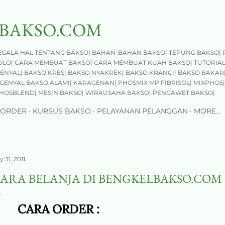
Skip to main content
BAKSO.COM
GALA HAL TENTANG BAKSO| BAHAN-BAHAN BAKSO| TEPUNG BAKSO| 
OLO| CARA MEMBUAT BAKSO| CARA MEMBUAT KUAH BAKSO| TUTORIA
ENYAL| BAKSO KRES| BAKSO NYAKREK| BAKSO KRANCI| BAKSO BAKAR|
GENYAL BAKSO ALAMI| KARAGENAN| PHOSMIX MP FIBRISOL| MIXPHOS|
 PHOSBLEND| MESIN BAKSO| WIRAUSAHA BAKSO| PENGAWET BAKSO|
 ORDER
KURSUS BAKSO
PELAYANAN PELANGGAN
MORE…
y 31, 2011
ARA BELANJA DI BENGKELBAKSO.COM
CARA ORDER :