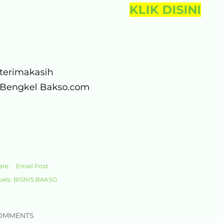
KLIK DISINI
terimakasih
Bengkel Bakso.com
are
Email Post
bels:
BISNIS BAKSO
OMMENTS