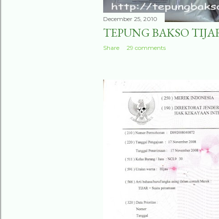
December 25, 2010
TEPUNG BAKSO TIJ
Share
29 comments