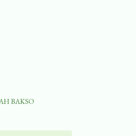
AH BAKSO