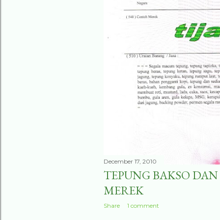
December 17, 2010
TEPUNG BAKSO DAN
MEREK
Share
1 comment