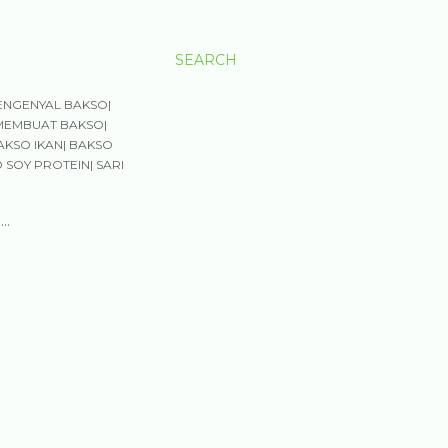
SEARCH
ENGENYAL BAKSO|
MEMBUAT BAKSO|
AKSO IKAN| BAKSO
 SOY PROTEIN| SARI
…