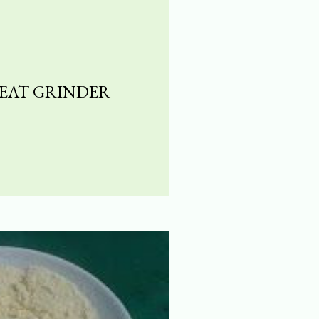
MEAT GRINDER