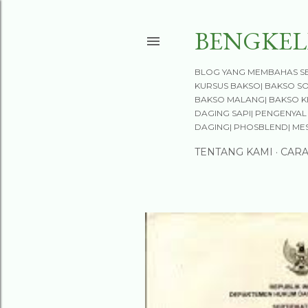
BENGKEL
BLOG YANG MEMBAHAS SE
KURSUS BAKSO| BAKSO S
BAKSO MALANG| BAKSO KE
DAGING SAPI| PENGENYAL 
DAGING| PHOSBLEND| ME
TENTANG KAMI
CAR
P
o
s