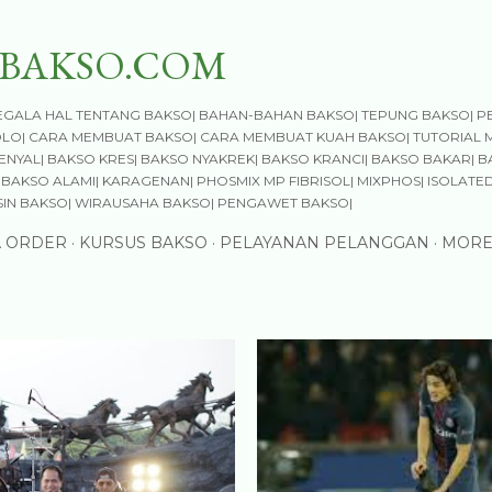
Skip to main content
BAKSO.COM
GALA HAL TENTANG BAKSO| BAHAN-BAHAN BAKSO| TEPUNG BAKSO| P
OLO| CARA MEMBUAT BAKSO| CARA MEMBUAT KUAH BAKSO| TUTORIAL 
NYAL| BAKSO KRES| BAKSO NYAKREK| BAKSO KRANCI| BAKSO BAKAR| B
BAKSO ALAMI| KARAGENAN| PHOSMIX MP FIBRISOL| MIXPHOS| ISOLATED
SIN BAKSO| WIRAUSAHA BAKSO| PENGAWET BAKSO|
A ORDER
KURSUS BAKSO
PELAYANAN PELANGGAN
MORE