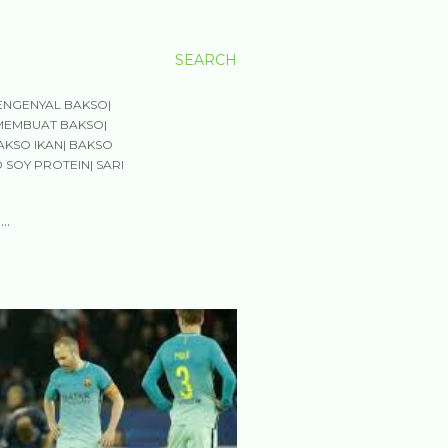
SEARCH
ENGENYAL BAKSO|
MEMBUAT BAKSO|
AKSO IKAN| BAKSO
 SOY PROTEIN| SARI
…