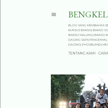
BENGKEL
BLOG YANG MEMBAHAS SE
KURSUS BAKSO| BAKSO S
BAKSO MALANG| BAKSO KE
DAGING SAPI| PENGENYAL 
DAGING| PHOSBLEND| ME
TENTANG KAMI
CAR
P
o
s