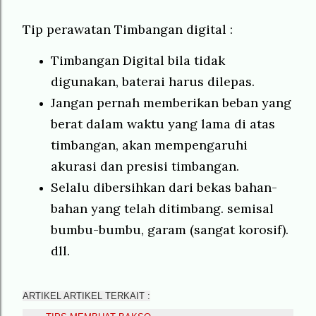
Tip perawatan Timbangan digital :
Timbangan Digital bila tidak
digunakan, baterai harus dilepas.
Jangan pernah memberikan beban yang
berat dalam waktu yang lama di atas
timbangan, akan mempengaruhi
akurasi dan presisi timbangan.
Selalu dibersihkan dari bekas bahan-
bahan yang telah ditimbang. semisal
bumbu-bumbu, garam (sangat korosif).
dll.
ARTIKEL ARTIKEL TERKAIT :