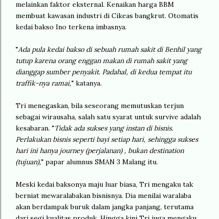
melainkan faktor eksternal. Kenaikan harga BBM
membuat kawasan industri di Cikeas bangkrut. Otomatis
kedai bakso Ino terkena imbasnya.
"
Ada pula kedai bakso di sebuah rumah sakit di Benhil yang
tutup karena orang enggan makan di rumah sakit yang
dianggap sumber penyakit. Padahal, di kedua tempat itu
traffik-nya ramai,
" katanya.
Tri menegaskan, bila seseorang memutuskan terjun
sebagai wirausaha, salah satu syarat untuk survive adalah
kesabaran. "
Tidak ada sukses yang instan di bisnis.
Perlakukan bisnis seperti bayi setiap hari, sehingga sukses
hari ini hanya journey (perjalanan) , bukan destination
(tujuan),
" papar alumnus SMAN 3 Malang itu.
Meski kedai baksonya maju luar biasa, Tri mengaku tak
berniat mewaralabakan bisnisnya. Dia menilai waralaba
akan berdampak buruk dalam jangka panjang, terutama
dari segi kualitas produk. Hingga kini Tri juga mengaku