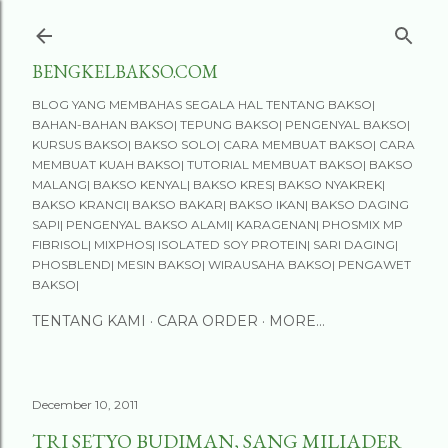
Skip to main content
BENGKELBAKSO.COM
BLOG YANG MEMBAHAS SEGALA HAL TENTANG BAKSO|
BAHAN-BAHAN BAKSO| TEPUNG BAKSO| PENGENYAL BAKSO|
KURSUS BAKSO| BAKSO SOLO| CARA MEMBUAT BAKSO| CARA
MEMBUAT KUAH BAKSO| TUTORIAL MEMBUAT BAKSO| BAKSO
MALANG| BAKSO KENYAL| BAKSO KRES| BAKSO NYAKREK|
BAKSO KRANCI| BAKSO BAKAR| BAKSO IKAN| BAKSO DAGING
SAPI| PENGENYAL BAKSO ALAMI| KARAGENAN| PHOSMIX MP
FIBRISOL| MIXPHOS| ISOLATED SOY PROTEIN| SARI DAGING|
PHOSBLEND| MESIN BAKSO| WIRAUSAHA BAKSO| PENGAWET
BAKSO|
TENTANG KAMI
CARA ORDER
MORE…
December 10, 2011
TRI SETYO BUDIMAN, SANG MILIADER