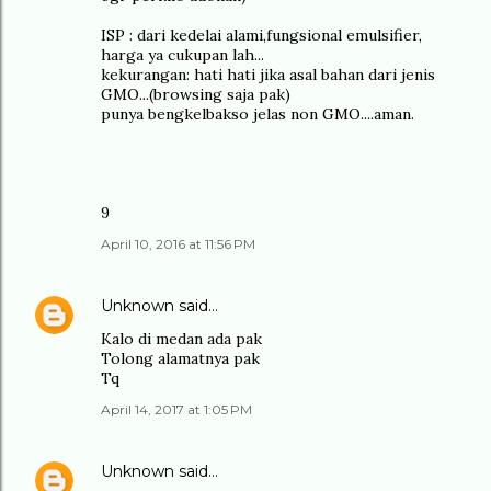
ISP : dari kedelai alami,fungsional emulsifier,
harga ya cukupan lah...
kekurangan: hati hati jika asal bahan dari jenis
GMO...(browsing saja pak)
punya bengkelbakso jelas non GMO....aman.
9
April 10, 2016 at 11:56 PM
Unknown
said…
Kalo di medan ada pak
Tolong alamatnya pak
Tq
April 14, 2017 at 1:05 PM
Unknown
said…