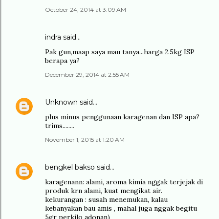
October 24, 2014 at 3:09 AM
indra said…
Pak gun,maap saya mau tanya...harga 2.5kg ISP
berapa ya?
December 29, 2014 at 2:55 AM
Unknown
said…
plus minus penggunaan karagenan dan ISP apa?
trims........
November 1, 2015 at 1:20 AM
bengkel bakso
said…
karagenann: alami, aroma kimia nggak terjejak di
produk krn alami, kuat mengikat air.
kekurangan : susah menemukan, kalau
kebanyakan bau amis , mahal juga nggak begitu
5gr perkilo adonan)