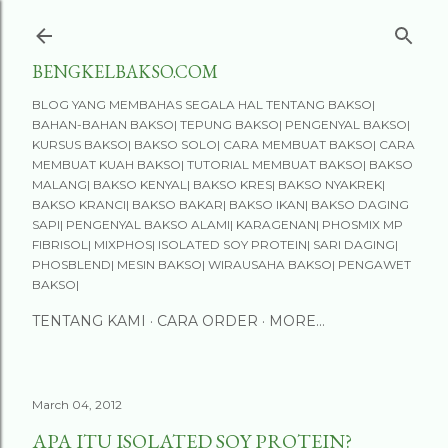
Skip to main content
BENGKELBAKSO.COM
BLOG YANG MEMBAHAS SEGALA HAL TENTANG BAKSO|
BAHAN-BAHAN BAKSO| TEPUNG BAKSO| PENGENYAL BAKSO|
KURSUS BAKSO| BAKSO SOLO| CARA MEMBUAT BAKSO| CARA
MEMBUAT KUAH BAKSO| TUTORIAL MEMBUAT BAKSO| BAKSO
MALANG| BAKSO KENYAL| BAKSO KRES| BAKSO NYAKREK|
BAKSO KRANCI| BAKSO BAKAR| BAKSO IKAN| BAKSO DAGING
SAPI| PENGENYAL BAKSO ALAMI| KARAGENAN| PHOSMIX MP
FIBRISOL| MIXPHOS| ISOLATED SOY PROTEIN| SARI DAGING|
PHOSBLEND| MESIN BAKSO| WIRAUSAHA BAKSO| PENGAWET
BAKSO|
TENTANG KAMI
CARA ORDER
MORE…
March 04, 2012
APA ITU ISOLATED SOY PROTEIN?