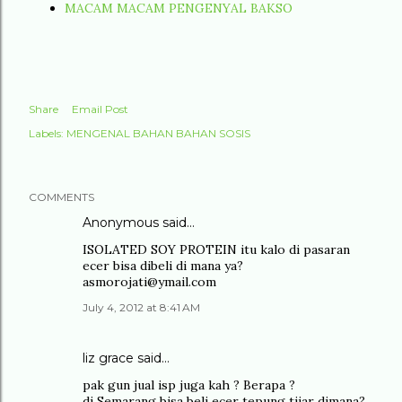
MACAM MACAM PENGENYAL BAKSO
Share
Email Post
Labels:
MENGENAL BAHAN BAHAN SOSIS
COMMENTS
Anonymous said…
ISOLATED SOY PROTEIN itu kalo di pasaran
ecer bisa dibeli di mana ya?
asmorojati@ymail.com
July 4, 2012 at 8:41 AM
liz grace
said…
pak gun jual isp juga kah ? Berapa ?
di Semarang bisa beli ecer tepung tijar dimana?