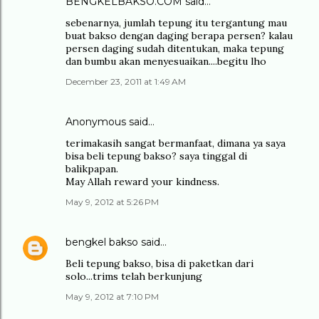
BENGKELBAKSO.COM
said…
sebenarnya, jumlah tepung itu tergantung mau
buat bakso dengan daging berapa persen? kalau
persen daging sudah ditentukan, maka tepung
dan bumbu akan menyesuaikan....begitu lho
December 23, 2011 at 1:49 AM
Anonymous said…
terimakasih sangat bermanfaat, dimana ya saya
bisa beli tepung bakso? saya tinggal di
balikpapan.
May Allah reward your kindness.
May 9, 2012 at 5:26 PM
bengkel bakso
said…
Beli tepung bakso, bisa di paketkan dari
solo...trims telah berkunjung
May 9, 2012 at 7:10 PM