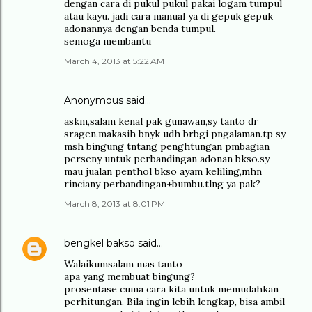
dengan cara di pukul pukul pakai logam tumpul
atau kayu. jadi cara manual ya di gepuk gepuk
adonannya dengan benda tumpul.
semoga membantu
March 4, 2013 at 5:22 AM
Anonymous said…
askm,salam kenal pak gunawan,sy tanto dr
sragen.makasih bnyk udh brbgi pngalaman.tp sy
msh bingung tntang penghtungan pmbagian
perseny untuk perbandingan adonan bkso.sy
mau jualan penthol bkso ayam keliling,mhn
rinciany perbandingan+bumbu.tlng ya pak?
March 8, 2013 at 8:01 PM
bengkel bakso
said…
Walaikumsalam mas tanto
apa yang membuat bingung?
prosentase cuma cara kita untuk memudahkan
perhitungan. Bila ingin lebih lengkap, bisa ambil