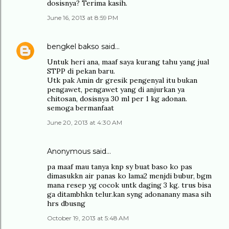
dosisnya? Terima kasih.
June 16, 2013 at 8:59 PM
bengkel bakso
said…
Untuk heri ana, maaf saya kurang tahu yang jual
STPP di pekan baru.
Utk pak Amin dr gresik pengenyal itu bukan
pengawet, pengawet yang di anjurkan ya
chitosan, dosisnya 30 ml per 1 kg adonan.
semoga bermanfaat
June 20, 2013 at 4:30 AM
Anonymous said…
pa maaf mau tanya knp sy buat baso ko pas
dimasukkn air panas ko lama2 menjdi bubur, bgm
mana resep yg cocok untk daging 3 kg. trus bisa
ga ditambhkn telur.kan syng adonanany masa sih
hrs dbusng
October 19, 2013 at 5:48 AM