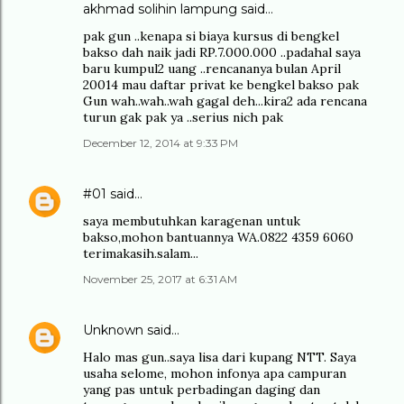
akhmad solihin lampung said…
pak gun ..kenapa si biaya kursus di bengkel
bakso dah naik jadi RP.7.000.000 ..padahal saya
baru kumpul2 uang ..rencananya bulan April
20014 mau daftar privat ke bengkel bakso pak
Gun wah..wah..wah gagal deh...kira2 ada rencana
turun gak pak ya ..serius nich pak
December 12, 2014 at 9:33 PM
#01
said…
saya membutuhkan karagenan untuk
bakso,mohon bantuannya WA.0822 4359 6060
terimakasih.salam...
November 25, 2017 at 6:31 AM
Unknown
said…
Halo mas gun..saya lisa dari kupang NTT. Saya
usaha selome, mohon infonya apa campuran
yang pas untuk perbadingan daging dan