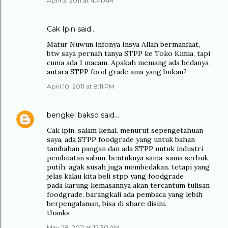
April 3, 2011 at 4:41 AM
Cak Ipin said…
Matur Nuwun Infonya Insya Allah bermanfaat,
btw saya pernah tanya STPP ke Toko Kimia, tapi
cuma ada 1 macam. Apakah memang ada bedanya
antara STPP food grade ama yang bukan?
April 10, 2011 at 8:11 PM
bengkel bakso
said…
Cak ipin, salam kenal. menurut sepengetahuan
saya, ada STPP foodgrade yang untuk bahan
tambahan pangan dan ada STPP untuk industri
pembuatan sabun. bentuknya sama-sama serbuk
putih, agak susah juga membedakan. tetapi yang
jelas kalau kita beli stpp yang foodgrade
pada karung kemasannya akan tercantum tulisan
foodgrade. barangkali ada pembaca yang lebih
berpengalaman, bisa di share disini.
thanks
May 28, 2011 at 12:30 AM