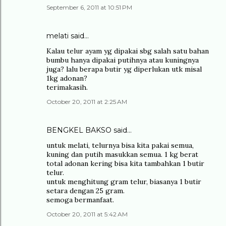
September 6, 2011 at 10:51 PM
melati said…
Kalau telur ayam yg dipakai sbg salah satu bahan
bumbu hanya dipakai putihnya atau kuningnya
juga? lalu berapa butir yg diperlukan utk misal
1kg adonan?
terimakasih.
October 20, 2011 at 2:25 AM
BENGKEL BAKSO
said…
untuk melati, telurnya bisa kita pakai semua,
kuning dan putih masukkan semua. 1 kg berat
total adonan kering bisa kita tambahkan 1 butir
telur.
untuk menghitung gram telur, biasanya 1 butir
setara dengan 25 gram.
semoga bermanfaat.
October 20, 2011 at 5:42 AM