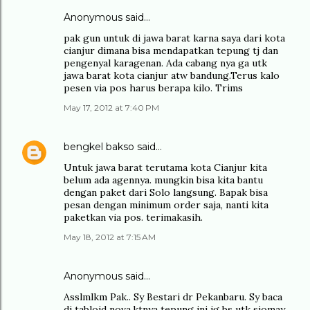
Anonymous said…
pak gun untuk di jawa barat karna saya dari kota
cianjur dimana bisa mendapatkan tepung tj dan
pengenyal karagenan. Ada cabang nya ga utk
jawa barat kota cianjur atw bandung.Terus kalo
pesen via pos harus berapa kilo. Trims
May 17, 2012 at 7:40 PM
bengkel bakso
said…
Untuk jawa barat terutama kota Cianjur kita
belum ada agennya. mungkin bisa kita bantu
dengan paket dari Solo langsung. Bapak bisa
pesan dengan minimum order saja, nanti kita
paketkan via pos. terimakasih.
May 18, 2012 at 7:15 AM
Anonymous said…
Asslmlkm Pak.. Sy Bestari dr Pekanbaru. Sy baca
di tabloid nova,ktnya tepung ini jg bs utk siomay