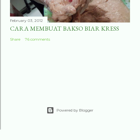
February 03, 2012
CARA MEMBUAT BAKSO BIAR KRESS
Share
76 comments
Powered by Blogger