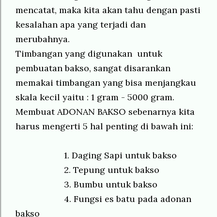
mencatat, maka kita akan tahu dengan pasti
kesalahan apa yang terjadi dan
merubahnya.
Timbangan yang digunakan untuk
pembuatan bakso, sangat disarankan
memakai timbangan yang bisa menjangkau
skala kecil yaitu : 1 gram - 5000 gram.
Membuat ADONAN BAKSO sebenarnya kita
harus mengerti 5 hal penting di bawah ini:
1. Daging Sapi untuk bakso
2. Tepung untuk bakso
3. Bumbu untuk bakso
4. Fungsi es batu pada adonan
bakso