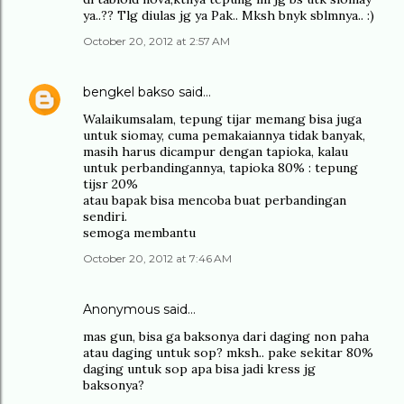
ya..?? Tlg diulas jg ya Pak.. Mksh bnyk sblmnya.. :)
October 20, 2012 at 2:57 AM
bengkel bakso
said…
Walaikumsalam, tepung tijar memang bisa juga
untuk siomay, cuma pemakaiannya tidak banyak,
masih harus dicampur dengan tapioka, kalau
untuk perbandingannya, tapioka 80% : tepung
tijsr 20%
atau bapak bisa mencoba buat perbandingan
sendiri.
semoga membantu
October 20, 2012 at 7:46 AM
Anonymous said…
mas gun, bisa ga baksonya dari daging non paha
atau daging untuk sop? mksh.. pake sekitar 80%
daging untuk sop apa bisa jadi kress jg
baksonya?