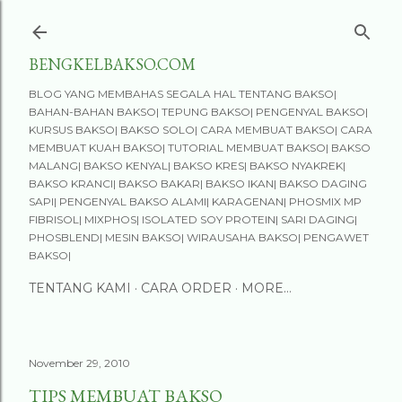
Skip to main content
BENGKELBAKSO.COM
BLOG YANG MEMBAHAS SEGALA HAL TENTANG BAKSO|
BAHAN-BAHAN BAKSO| TEPUNG BAKSO| PENGENYAL BAKSO|
KURSUS BAKSO| BAKSO SOLO| CARA MEMBUAT BAKSO| CARA
MEMBUAT KUAH BAKSO| TUTORIAL MEMBUAT BAKSO| BAKSO
MALANG| BAKSO KENYAL| BAKSO KRES| BAKSO NYAKREK|
BAKSO KRANCI| BAKSO BAKAR| BAKSO IKAN| BAKSO DAGING
SAPI| PENGENYAL BAKSO ALAMI| KARAGENAN| PHOSMIX MP
FIBRISOL| MIXPHOS| ISOLATED SOY PROTEIN| SARI DAGING|
PHOSBLEND| MESIN BAKSO| WIRAUSAHA BAKSO| PENGAWET
BAKSO|
TENTANG KAMI
CARA ORDER
MORE…
November 29, 2010
TIPS MEMBUAT BAKSO