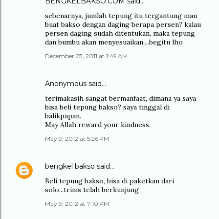
BENGKELBAKSO.COM
said…
sebenarnya, jumlah tepung itu tergantung mau
buat bakso dengan daging berapa persen? kalau
persen daging sudah ditentukan, maka tepung
dan bumbu akan menyesuaikan....begitu lho
December 23, 2011 at 1:49 AM
Anonymous said…
terimakasih sangat bermanfaat, dimana ya saya
bisa beli tepung bakso? saya tinggal di
balikpapan.
May Allah reward your kindness.
May 9, 2012 at 5:26 PM
bengkel bakso
said…
Beli tepung bakso, bisa di paketkan dari
solo...trims telah berkunjung
May 9, 2012 at 7:10 PM