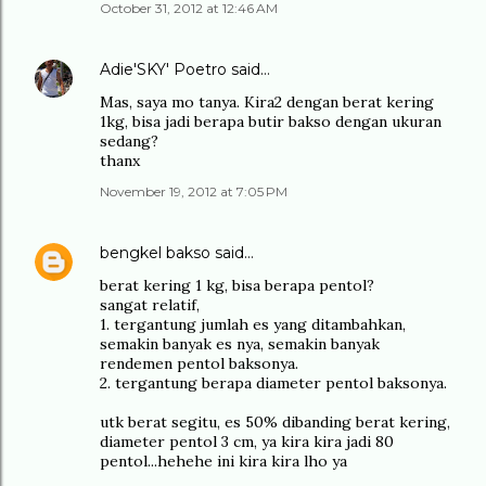
October 31, 2012 at 12:46 AM
Adie'SKY' Poetro
said…
Mas, saya mo tanya. Kira2 dengan berat kering
1kg, bisa jadi berapa butir bakso dengan ukuran
sedang?
thanx
November 19, 2012 at 7:05 PM
bengkel bakso
said…
berat kering 1 kg, bisa berapa pentol?
sangat relatif,
1. tergantung jumlah es yang ditambahkan,
semakin banyak es nya, semakin banyak
rendemen pentol baksonya.
2. tergantung berapa diameter pentol baksonya.
utk berat segitu, es 50% dibanding berat kering,
diameter pentol 3 cm, ya kira kira jadi 80
pentol...hehehe ini kira kira lho ya