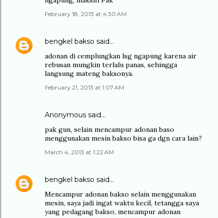
ngapung, maksih Pak
February 18, 2013 at 4:30 AM
bengkel bakso
said…
adonan di cemplungkan lsg ngapung karena air
rebusan mungkin terlalu panas, sehingga
langsung mateng baksonya.
February 21, 2013 at 1:07 AM
Anonymous said…
pak gun, selain mencampur adonan baso
menggunakan mesin bakso bisa ga dgn cara lain?
March 4, 2013 at 1:22 AM
bengkel bakso
said…
Mencampur adonan bakso selain menggunakan
mesin, saya jadi ingat waktu kecil, tetangga saya
yang pedagang bakso, mencampur adonan