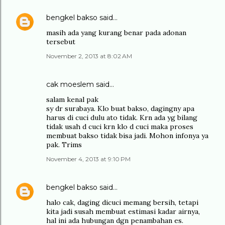
bengkel bakso
said…
masih ada yang kurang benar pada adonan
tersebut
November 2, 2013 at 8:02 AM
cak moeslem said…
salam kenal pak
sy dr surabaya. Klo buat bakso, dagingny apa
harus di cuci dulu ato tidak. Krn ada yg bilang
tidak usah d cuci krn klo d cuci maka proses
membuat bakso tidak bisa jadi. Mohon infonya ya
pak. Trims
November 4, 2013 at 9:10 PM
bengkel bakso
said…
halo cak, daging dicuci memang bersih, tetapi
kita jadi susah membuat estimasi kadar airnya,
hal ini ada hubungan dgn penambahan es.