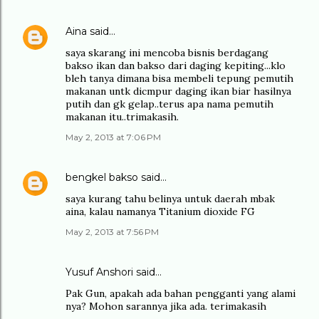
Aina
said…
saya skarang ini mencoba bisnis berdagang
bakso ikan dan bakso dari daging kepiting...klo
bleh tanya dimana bisa membeli tepung pemutih
makanan untk dicmpur daging ikan biar hasilnya
putih dan gk gelap..terus apa nama pemutih
makanan itu..trimakasih.
May 2, 2013 at 7:06 PM
bengkel bakso
said…
saya kurang tahu belinya untuk daerah mbak
aina, kalau namanya Titanium dioxide FG
May 2, 2013 at 7:56 PM
Yusuf Anshori said…
Pak Gun, apakah ada bahan pengganti yang alami
nya? Mohon sarannya jika ada. terimakasih