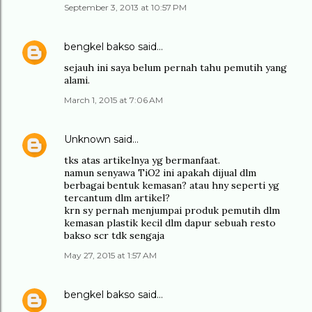
September 3, 2013 at 10:57 PM
bengkel bakso
said…
sejauh ini saya belum pernah tahu pemutih yang
alami.
March 1, 2015 at 7:06 AM
Unknown
said…
tks atas artikelnya yg bermanfaat.
namun senyawa TiO2 ini apakah dijual dlm
berbagai bentuk kemasan? atau hny seperti yg
tercantum dlm artikel?
krn sy pernah menjumpai produk pemutih dlm
kemasan plastik kecil dlm dapur sebuah resto
bakso scr tdk sengaja
May 27, 2015 at 1:57 AM
bengkel bakso
said…