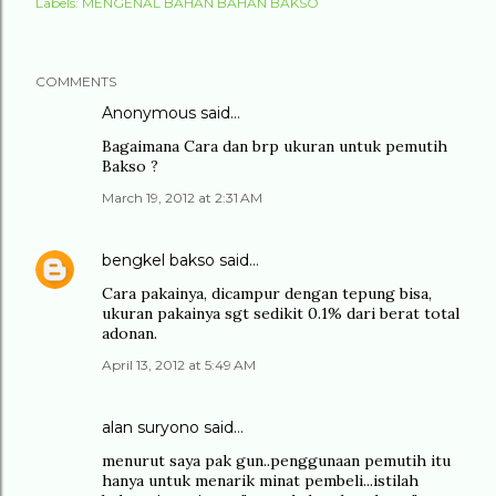
Labels:
MENGENAL BAHAN BAHAN BAKSO
COMMENTS
Anonymous said…
Bagaimana Cara dan brp ukuran untuk pemutih
Bakso ?
March 19, 2012 at 2:31 AM
bengkel bakso
said…
Cara pakainya, dicampur dengan tepung bisa,
ukuran pakainya sgt sedikit 0.1% dari berat total
adonan.
April 13, 2012 at 5:49 AM
alan suryono
said…
menurut saya pak gun..penggunaan pemutih itu
hanya untuk menarik minat pembeli...istilah