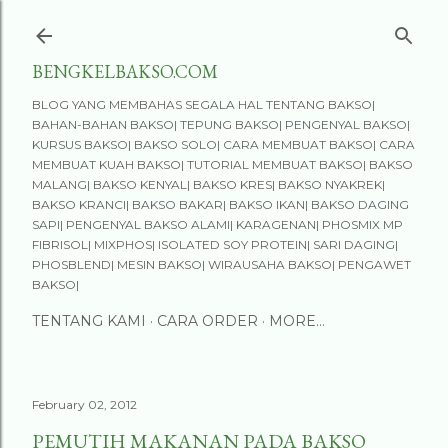
Skip to main content
BENGKELBAKSO.COM
BLOG YANG MEMBAHAS SEGALA HAL TENTANG BAKSO|
BAHAN-BAHAN BAKSO| TEPUNG BAKSO| PENGENYAL BAKSO|
KURSUS BAKSO| BAKSO SOLO| CARA MEMBUAT BAKSO| CARA
MEMBUAT KUAH BAKSO| TUTORIAL MEMBUAT BAKSO| BAKSO
MALANG| BAKSO KENYAL| BAKSO KRES| BAKSO NYAKREK|
BAKSO KRANCI| BAKSO BAKAR| BAKSO IKAN| BAKSO DAGING
SAPI| PENGENYAL BAKSO ALAMI| KARAGENAN| PHOSMIX MP
FIBRISOL| MIXPHOS| ISOLATED SOY PROTEIN| SARI DAGING|
PHOSBLEND| MESIN BAKSO| WIRAUSAHA BAKSO| PENGAWET
BAKSO|
TENTANG KAMI
CARA ORDER
MORE…
February 02, 2012
PEMUTIH MAKANAN PADA BAKSO