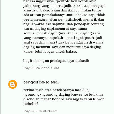
bahasa inggrisnya..."pentole ben ketok ayu"
jadi orang yang melihat jaditertarik..tapi itu juga
khusus di bakso ayam dan ikan cumi..dan tentu
ada aturan pemakaiannya..untuk bakso sapi tidak
perlu menggunakan pemutih..lebih menarik dan
bagus warna asli sapinya...dan pendapat tentang
warna daging sapi,menurut saya sama
semua...merah dagingnya...kecuali daging sapi
yang namanya empok..itu pasti agak putih...jadi
asal sapi dari mana tidak berpengaruh di warna
daging menurut saya.dan menurut saya daging
kuwer lebih bagus untuk bakso...
begitu pak gun pendapat saya..makasih
May 20, 2012 at 3:10 AM
bengkel bakso
said…
terimakasih atas pendapatnya mas Sur,
ngomong-ngomong daging Kuwer itu letaknya
disebelah mana? hehehe aku nggak tahu Kuwer
hehehe?
May 23, 2012 at 1:14 AM