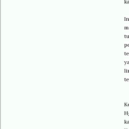
k
I
m
t
p
t
y
l
t
K
H
k