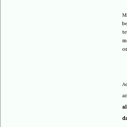
M
b
t
m
o
A
an
a
d