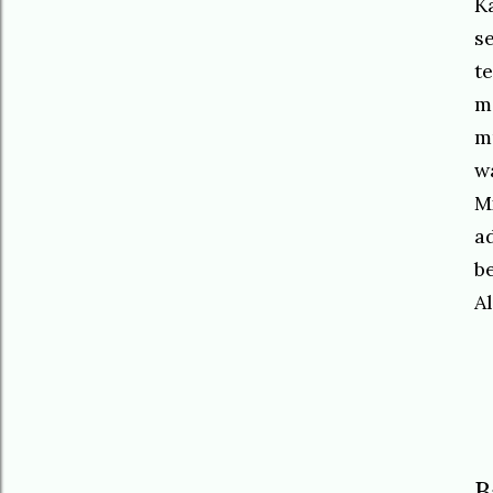
K
s
t
m
m
w
M
a
b
A
B