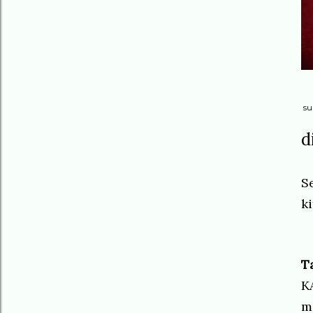
su
d
S
ki
T
K
m