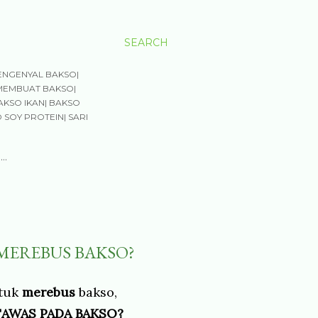
SEARCH
ENGENYAL BAKSO|
MEMBUAT BAKSO|
AKSO IKAN| BAKSO
 SOY PROTEIN| SARI
…
MEREBUS BAKSO?
ntuk
merebus
bakso,
TAWAS
PADA BAKSO?