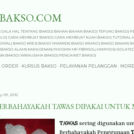
Skip to main content
BAKSO.COM
GALA HAL TENTANG BAKSO| BAHAN-BAHAN BAKSO| TEPUNG BAKSO| P
OLO| CARA MEMBUAT BAKSO| CARA MEMBUAT KUAH BAKSO| TUTORIAL 
NYAL| BAKSO KRES| BAKSO NYAKREK| BAKSO KRANCI| BAKSO BAKAR| B
BAKSO ALAMI| KARAGENAN| PHOSMIX MP FIBRISOL| MIXPHOS| ISOLATED
SIN BAKSO| WIRAUSAHA BAKSO| PENGAWET BAKSO|
A ORDER
KURSUS BAKSO
PELAYANAN PELANGGAN
MORE
y 09, 2012
ERBAHAYAKAH TAWAS DIPAKAI UNTUK 
TAWAS
sering digunakan u
Berbahayakah Penggunaan