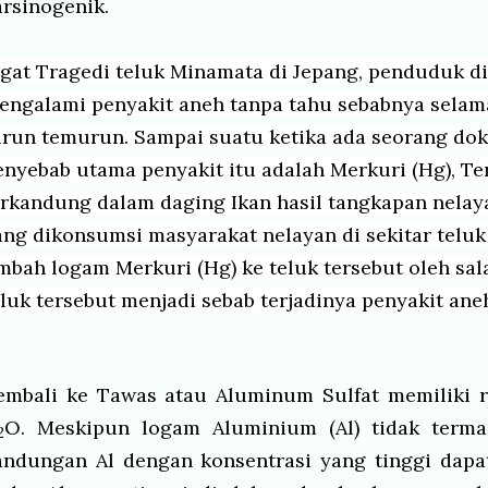
arsinogenik.
ngat Tragedi teluk Minamata di Jepang, penduduk d
engalami penyakit aneh tanpa tahu sebabnya selama
urun temurun. Sampai suatu ketika ada seorang d
enyebab utama penyakit itu adalah Merkuri (Hg), Te
erkandung dalam daging Ikan
hasil tangkapan nelay
ang dikonsumsi masyarakat nelayan di sekitar telu
imbah logam Merkuri (Hg) ke teluk tersebut oleh sala
eluk tersebut menjadi sebab terjadinya penyakit ane
embali ke Tawas atau Aluminum Sulfat memiliki 
O. Meskipun logam Aluminium (Al) tidak termas
2
andungan Al dengan konsentrasi yang tinggi dapat 