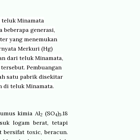
i teluk Minamata
 beberapa generasi,
okter yang menemukan
rnyata Merkuri (Hg)
an dari teluk Minamata
,
k tersebut. Pembuangan
h satu pabrik disekitar
h di teluk Minamata.
rumus kimia Al
(SO
)
.18
2
4
3
uk logam berat, tetapi
bersifat toxic, beracun.