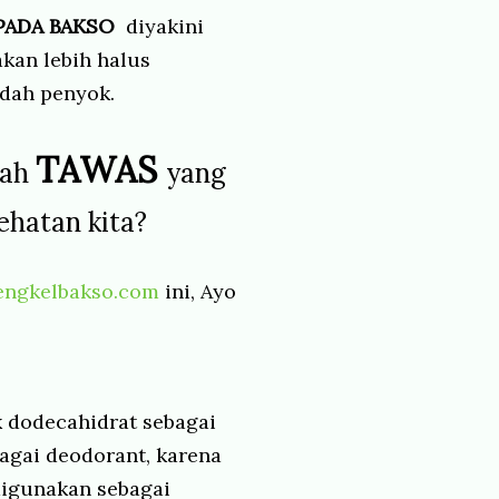
PADA BAKSO
diyakini
kan lebih halus
dah penyok.
TAWAS
kah
yang
ehatan kita?
engkelbakso.com
ini, Ayo
 dodecahidrat sebagai
agai deodorant, karena
igunakan sebagai