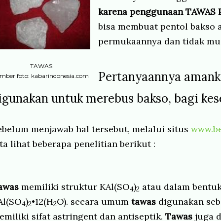
karena penggunaan TAWAS 
bisa membuat pentol bakso a
permukaannya dan tidak mu
TAWAS
Pertanyaannya aman
mber foto: kabarindonesia.com
igunakan untuk merebus bakso, bagi kes
ebelum menjawab hal tersebut, melalui situs
www.b
ta lihat beberapa penelitian berikut :
awas
memiliki struktur KAl(SO
)
atau dalam bentuk
4
2
Al(SO
)
•12(H
O). secara umum
tawas
digunakan seb
4
2
2
emiliki sifat astringent dan antiseptik.
Tawas
juga d