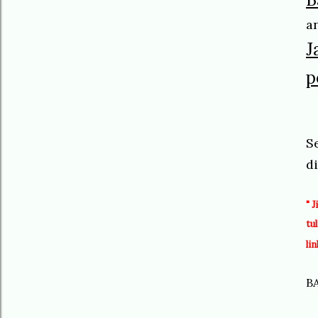
a
J
p
S
di
"
J
tu
li
B