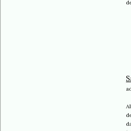
de
S
a
A
d
d