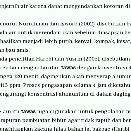
enjernih air karena dapat mengendapkan kotoran di 
enurut Nurrahman dan Isworo (2002), disebutkan 
ada air untuk merendam ikan sebelum diasapkan be
ihasilkan menjadi lebih putih, kenyal, kompak, kesa
an bau amis.
ada penelitian Harobi dan Yusrin (2005), disebutka
irendam dengan larutan
tawas
dengan konsentrasi 
ingga 120 menit, daging ikan akan menyerap alumu
.413 ppm. Proses pengasapan selama 4 jam diketahui
engurangi konsentrasi alumunium di dalam daging 
elain itu
tawas
juga digunakan untuk pengolahan ma
ampuran pembuatan bihun agar tidak rapuh dan ber
enghitamkan kacang hijau bahan isi bakpao (Haribi 