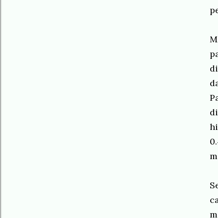
p
M
p
d
d
P
d
h
0
m
S
c
m