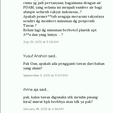
cuma yg jadi pertanyaan, bagaimana dengan air
PDAM, yang selama ini menjadi sumber air bagi
ahmpir seluruh rakyat indonesia...?
Apakah pemer**tah sengaja meracuni rakyatnya
sendiri dg memberi minuman dg penjernih
Tawas ?
Belum lagi dg minuman berbotol plastik spt
A**a dan yang lainya . . ?
July 29, 2012 at 3:06 AM
Yusuf Anshori said…
Pak Gun, apakah ada pengganti tawas dari bahan
yang alami?
September 3, 2013 at 11:00 PM
rhma aja said…
pak, kalau tawas digunakn utk mrndm pisang
kira2 mnrut bpk berbhya atau tdk ya pak?
January 18, 2015 at 4:36 AM