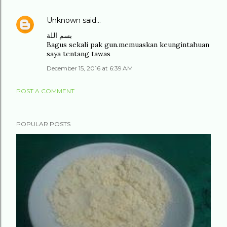
Unknown
said…
بسم اللة
Bagus sekali pak gun.memuaskan keungintahuan
saya tentang tawas
December 15, 2016 at 6:39 AM
POST A COMMENT
POPULAR POSTS