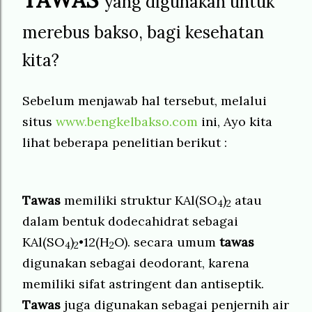
yang digunakan untuk
merebus bakso, bagi kesehatan
kita?
Sebelum menjawab hal tersebut, melalui
situs
www.bengkelbakso.com
ini, Ayo kita
lihat beberapa penelitian berikut :
Tawas
memiliki struktur KAl(SO
)
atau
4
2
dalam bentuk dodecahidrat sebagai
KAl(SO
)
•12(H
O). secara umum
tawas
4
2
2
digunakan sebagai deodorant, karena
memiliki sifat astringent dan antiseptik.
Tawas
juga digunakan sebagai penjernih air