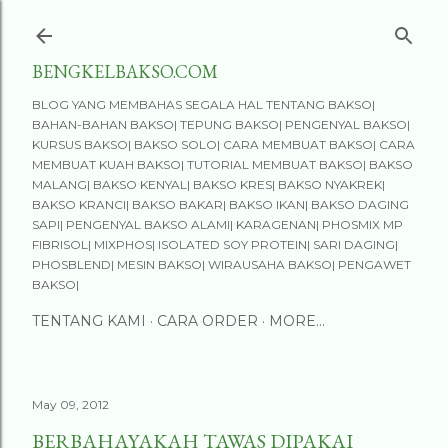
Skip to main content
BENGKELBAKSO.COM
BLOG YANG MEMBAHAS SEGALA HAL TENTANG BAKSO|
BAHAN-BAHAN BAKSO| TEPUNG BAKSO| PENGENYAL BAKSO|
KURSUS BAKSO| BAKSO SOLO| CARA MEMBUAT BAKSO| CARA
MEMBUAT KUAH BAKSO| TUTORIAL MEMBUAT BAKSO| BAKSO
MALANG| BAKSO KENYAL| BAKSO KRES| BAKSO NYAKREK|
BAKSO KRANCI| BAKSO BAKAR| BAKSO IKAN| BAKSO DAGING
SAPI| PENGENYAL BAKSO ALAMI| KARAGENAN| PHOSMIX MP
FIBRISOL| MIXPHOS| ISOLATED SOY PROTEIN| SARI DAGING|
PHOSBLEND| MESIN BAKSO| WIRAUSAHA BAKSO| PENGAWET
BAKSO|
TENTANG KAMI
CARA ORDER
MORE…
May 09, 2012
BERBAHAYAKAH TAWAS DIPAKAI