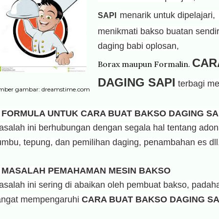
menarik untuk dipelajari
SAPI
menikmati bakso buatan sendir
daging babi oplosan,
CAR
Borax maupun Formalin.
DAGING SAPI
terbagi me
mber gambar: dreamstime.com
. FORMULA UNTUK CARA BUAT BAKSO DAGING SA
asalah ini berhubungan dengan segala hal tentang ado
umbu, tepung, dan pemilihan daging, penambahan es dll
. MASALAH PEMAHAMAN MESIN BAKSO
salah ini sering di abaikan oleh pembuat bakso, padaha
angat mempengaruhi
CARA BUAT BAKSO
DAGING SA