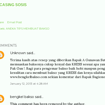
CASING SOSIS
are
Email Post
els:
ANEKA TIPS MEMBUAT BAKSO
OMMENTS
Unknown
said…
Terima kasih atas resep yang diberikan Bapak A Gunawan Sut
memuaskan baksonya cukup kenyal dan KRESS sesuai apa yang
Pak Gun !. Bagi para pengemar bakso baik hobi maupun pen
kesulitan cara membuat bakso yang KRESS dan kenya silahka
www.bengkelbakso.com sekian komentar dari Bapak Sugion
January 12, 2013 at 4:28 AM
bengkel bakso
said…
This comment has been removed by the author.