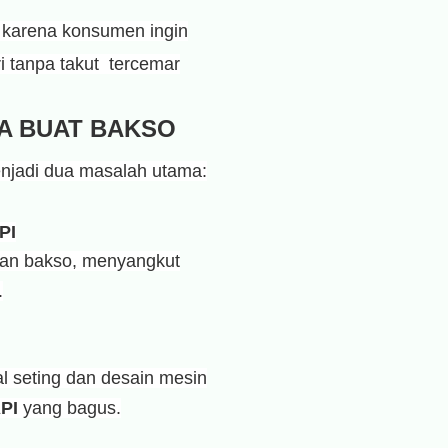
, karena konsumen ingin
i tanpa takut tercemar
A BUAT BAKSO
njadi dua masalah utama:
PI
nan bakso, menyangkut
.
l seting dan desain mesin
PI
yang bagus.