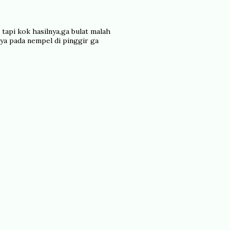
tapi kok hasilnya,ga bulat malah
nya pada nempel di pinggir ga