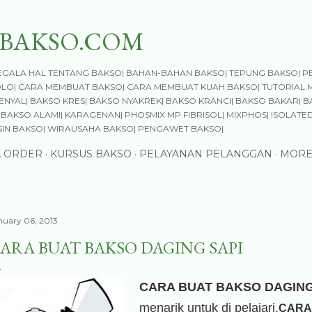
Skip to main content
BAKSO.COM
GALA HAL TENTANG BAKSO| BAHAN-BAHAN BAKSO| TEPUNG BAKSO| P
OLO| CARA MEMBUAT BAKSO| CARA MEMBUAT KUAH BAKSO| TUTORIAL 
NYAL| BAKSO KRES| BAKSO NYAKREK| BAKSO KRANCI| BAKSO BAKAR| B
BAKSO ALAMI| KARAGENAN| PHOSMIX MP FIBRISOL| MIXPHOS| ISOLATED
SIN BAKSO| WIRAUSAHA BAKSO| PENGAWET BAKSO|
A ORDER
KURSUS BAKSO
PELAYANAN PELANGGAN
MORE
nuary 06, 2013
ARA BUAT BAKSO DAGING SAPI
CARA BUAT BAKSO DAGING
menarik untuk di pelajari,
CARA