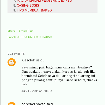
MACAM MACAM PENGENYAL BAKSO
CASING SOSIS
TIPS MEMBUAT BAKSO
Share
Email Post
Labels:
ANEKA PRODUK BAKSO
COMMENTS
juesoleh
said…
Saya minat pak, bagaimana cara membuatnya?
Dan apakah memyediakan kursus jarak jauh jika
berminat? Sebab saya di luar negri sekarang ini,
pengen pulang nanti punya usaha sendiri,,thanks
pak
July 18, 2013 at 9:11 PM
bengkel bakso
said…