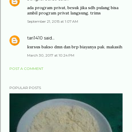
ada program privat, besuk jika sdh pulang bisa
ambil program privat langsung. trims
September 21, 2015 at 1:07 AM
tari1410
said…
kursus bakso dmn dan brp biayanya pak. makasih
March 30, 2017 at 10:24 PM
POST A COMMENT
POPULAR POSTS