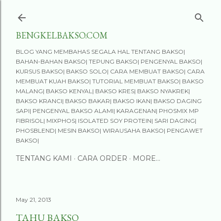
Skip to main content
BENGKELBAKSO.COM
BLOG YANG MEMBAHAS SEGALA HAL TENTANG BAKSO|
BAHAN-BAHAN BAKSO| TEPUNG BAKSO| PENGENYAL BAKSO|
KURSUS BAKSO| BAKSO SOLO| CARA MEMBUAT BAKSO| CARA
MEMBUAT KUAH BAKSO| TUTORIAL MEMBUAT BAKSO| BAKSO
MALANG| BAKSO KENYAL| BAKSO KRES| BAKSO NYAKREK|
BAKSO KRANCI| BAKSO BAKAR| BAKSO IKAN| BAKSO DAGING
SAPI| PENGENYAL BAKSO ALAMI| KARAGENAN| PHOSMIX MP
FIBRISOL| MIXPHOS| ISOLATED SOY PROTEIN| SARI DAGING|
PHOSBLEND| MESIN BAKSO| WIRAUSAHA BAKSO| PENGAWET
BAKSO|
TENTANG KAMI
CARA ORDER
MORE…
May 21, 2013
TAHU BAKSO