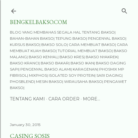
Skip to main content
BENGKELBAKSO.COM
BLOG YANG MEMBAHAS SEGALA HAL TENTANG BAKSO|
BAHAN-BAHAN BAKSO| TEPUNG BAKSO| PENGENYAL BAKSO|
KURSUS BAKSO| BAKSO SOLO| CARA MEMBUAT BAKSO| CARA
MEMBUAT KUAH BAKSO| TUTORIAL MEMBUAT BAKSO| BAKSO
MALANG| BAKSO KENYAL| BAKSO KRES| BAKSO NYAKREK|
BAKSO KRANCI| BAKSO BAKAR| BAKSO IKAN| BAKSO DAGING
SAPI| PENGENYAL BAKSO ALAMI| KARAGENAN| PHOSMIX MP
FIBRISOL| MIXPHOS| ISOLATED SOY PROTEIN| SARI DAGING|
PHOSBLEND| MESIN BAKSO| WIRAUSAHA BAKSO| PENGAWET
BAKSO|
TENTANG KAMI
CARA ORDER
MORE…
January 30, 2015
CASING SOSIS