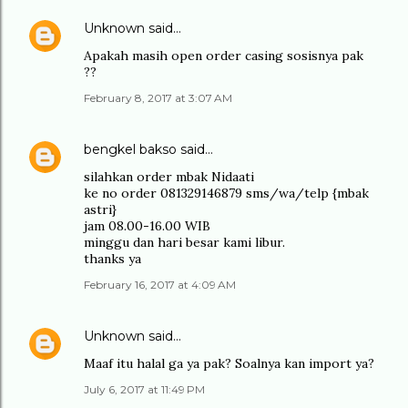
Unknown
said…
Apakah masih open order casing sosisnya pak
??
February 8, 2017 at 3:07 AM
bengkel bakso
said…
silahkan order mbak Nidaati
ke no order 081329146879 sms/wa/telp {mbak
astri}
jam 08.00-16.00 WIB
minggu dan hari besar kami libur.
thanks ya
February 16, 2017 at 4:09 AM
Unknown
said…
Maaf itu halal ga ya pak? Soalnya kan import ya?
July 6, 2017 at 11:49 PM