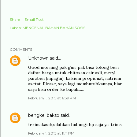
Share
Email Post
Labels:
MENGENAL BAHAN BAHAN SOSIS
COMMENTS
Unknown
said…
Good morning pak gun, pak bisa tolong beri
daftar harga untuk chitosan cair asli, metyl
paraben (nipagin), kalsium propionat, natrium
asetat. Please, saya lagi membutuhkannya, biar
saya bisa order ke bapak......
February 1, 2015 at 6:39 PM
bengkel bakso
said…
terimakasih,silahkan hubungi hp saja ya. trims
February 1, 2015 at 11:11 PM