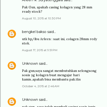
Arleen N. Suryatenggara said…
Pak Gun, apakah casing kolagen yang 28 mm
ready stock?
August 10, 2015 at 10:30 PM
bengkel bakso
said…
utk bp/ibu Arleen : saat ini, colagen 28mm redy
stok.
August 17, 2015 at 9:51 PM
Unknown
said…
Pak gun,saya sangat membutuhkan selongsong
sosis yg kolagen buat mengajar hari
kamis..apakah bisa membantu pak.tks
October 4, 2015 at 2:46 AM
Unknown
said…
pak gun.. saya telah membeli casing sosis jenis