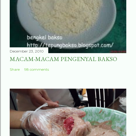
December 23, 2010
MACAM-MACAM PENGENYAL BAKSO
Share
98 comments