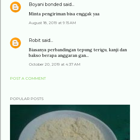
Boyani bonded
said…
Minta pengiriman bisa enggak yaa
August 18, 2019 at 9:15 AM
Robit
said…
Biasanya perbandingan tepung terigu, kanji dan
bakso berapa anggaran gan...
October 20, 2019 at 4:37 AM
POST A COMMENT
POPULAR POSTS