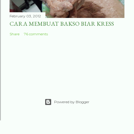
February 03, 2012
CARA MEMBUAT BAKSO BIAR KRESS
Share
76 comments
Powered by Blogger