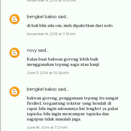
November 4, 2013 at 5:32 AM
bengkel bakso
said…
di bali blm ada om, msh dipaketkan dari solo.
November 8, 2013 at 7:13 AM
novy
said…
Kalau buat bakwan goreng lebih baik
menggunakan tepung sagu atau kanji
June 11, 2014 at 10:26 AM
bengkel bakso
said…
bakwan goreng, penggunaan tepung itu sangat
flexibel. tergantung tekstur yang hendak di
capai. bila ingin adonannya liat lengket ya pakai
tapioka. bila ingin mencampur tapioka dan
sagupun tidak masalah juga.
June 18, 2014 at 7:21 AM