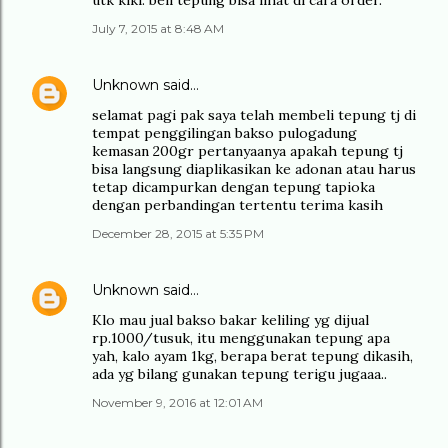
utk kiki: beli tepung bisa lihat di cara order.
July 7, 2015 at 8:48 AM
Unknown
said…
selamat pagi pak saya telah membeli tepung tj di
tempat penggilingan bakso pulogadung
kemasan 200gr pertanyaanya apakah tepung tj
bisa langsung diaplikasikan ke adonan atau harus
tetap dicampurkan dengan tepung tapioka
dengan perbandingan tertentu terima kasih
December 28, 2015 at 5:35 PM
Unknown
said…
Klo mau jual bakso bakar keliling yg dijual
rp.1000/tusuk, itu menggunakan tepung apa
yah, kalo ayam 1kg, berapa berat tepung dikasih,
ada yg bilang gunakan tepung terigu jugaaa..
November 9, 2016 at 12:01 AM