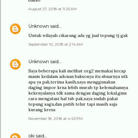
bakso
August 27, 2018 at 11:25 AM
Unknown
said…
Untuk wilayah cikarang ada yg jual tepung tj gak
September 10, 2018 at 2:14 AM
Unknown
said…
Saya beberapa kali melihat org2 memakai kecap
manis kedalam adonan baksonya itu sbnarnya utk
apa ya pak,terima kasih,saya menggunakan
daging impor krna lebih murah tp kelemahannya
kekenyalanya tdk sama dengan daging lokal,gmn
cara mengatasi hal tsb pak,saya sudah pakai
tepung sagu,dan putih telur tapi masih saja
kurang kress
November 18, 2018 at 4:43 PM
oki
said…