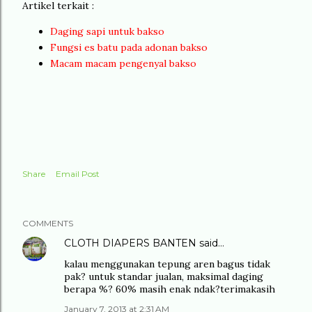
Artikel terkait :
Daging sapi untuk bakso
Fungsi es batu pada adonan bakso
Macam macam pengenyal bakso
Share
Email Post
COMMENTS
CLOTH DIAPERS BANTEN
said…
kalau menggunakan tepung aren bagus tidak
pak? untuk standar jualan, maksimal daging
berapa %? 60% masih enak ndak?terimakasih
January 7, 2013 at 2:31 AM