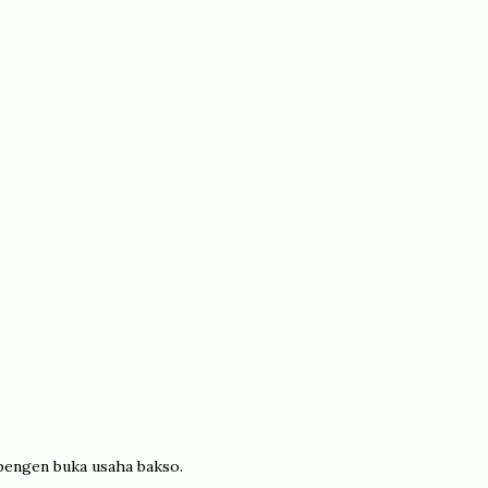
 pengen buka usaha bakso.