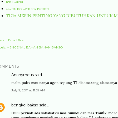
SARI DAGING
APA ITU ISOLATED SOY PROTEIN
TIGA MESIN PENTING YANG DIBUTUHKAN UNTUK 
are
Email Post
els:
MENGENAL BAHAN BAHAN BAKSO
OMMENTS
Anonymous said…
malm pak< mau nanya agen tepung TJ disemarang alamatnya m
July 9, 2011 at 11:59 AM
bengkel bakso
said…
Dulu pernah ada sahabatku mas Sumidi dan mas Taufik, mer
yang membantu menjadi agen tepung bakso TJ. sekarang mas