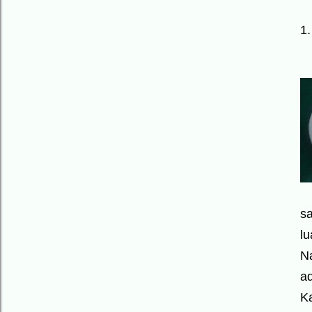
1
sa
lu
N
a
Ka