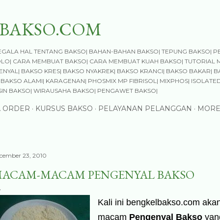
Skip to main content
BAKSO.COM
GALA HAL TENTANG BAKSO| BAHAN-BAHAN BAKSO| TEPUNG BAKSO| P
OLO| CARA MEMBUAT BAKSO| CARA MEMBUAT KUAH BAKSO| TUTORIAL 
NYAL| BAKSO KRES| BAKSO NYAKREK| BAKSO KRANCI| BAKSO BAKAR| B
BAKSO ALAMI| KARAGENAN| PHOSMIX MP FIBRISOL| MIXPHOS| ISOLATED
SIN BAKSO| WIRAUSAHA BAKSO| PENGAWET BAKSO|
A ORDER
KURSUS BAKSO
PELAYANAN PELANGGAN
MORE
cember 23, 2010
ACAM-MACAM PENGENYAL BAKSO
Kali ini bengkelbakso.com a
macam
Pengenyal Bakso
yan