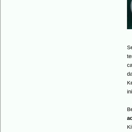
S
t
ca
da
Ke
in
B
a
Ki