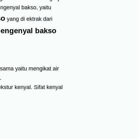
genyal bakso, yaitu
so
yang di ektrak dari
engenyal bakso
sama yaitu mengikat air
.
stur kenyal. Sifat kenyal