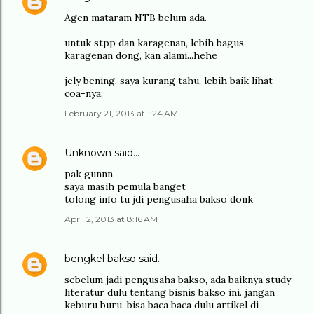
Agen mataram NTB belum ada.
untuk stpp dan karagenan, lebih bagus
karagenan dong, kan alami...hehe
jely bening, saya kurang tahu, lebih baik lihat
coa-nya.
February 21, 2013 at 1:24 AM
Unknown
said…
pak gunnn
saya masih pemula banget
tolong info tu jdi pengusaha bakso donk
April 2, 2013 at 8:16 AM
bengkel bakso
said…
sebelum jadi pengusaha bakso, ada baiknya study
literatur dulu tentang bisnis bakso ini. jangan
keburu buru. bisa baca baca dulu artikel di