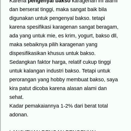
Karena
pengenyal bakso
karagenan ini alami
dan berserat tinggi, maka sangat baik bila
digunakan untuk pengenyal bakso. tetapi
karena spesifikasi karagenan sangat beragam,
ada yang untuk mie, es krim, yogurt, bakso dll,
maka sebaiknya pilih karagenan yang
dispesifikasikan khusus untuk bakso.
Sedangkan faktor harga, relatif cukup tinggi
untuk kalangan industri bakso. Tetapi untuk
perorangan yang hobby membuat bakso, saya
kira patut dicoba karena alasan alami dan
sehat.
Kadar pemakaiannya 1-2% dari berat total
adonan.