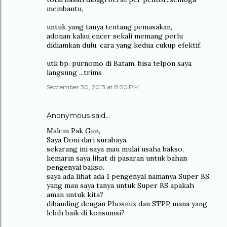
membantu,
untuk yang tanya tentang pemasakan,
adonan kalau encer sekali memang perlu
didiamkan dulu. cara yang kedua cukup efektif.
utk bp. purnomo di Batam, bisa telpon saya
langsung ...trims
September 30, 2013 at 8:50 PM
Anonymous said…
Malem Pak Gun,
Saya Doni dari surabaya.
sekarang ini saya mau mulai usaha bakso,
kemarin saya lihat di pasaran untuk bahan
pengenyal bakso.
saya ada lihat ada 1 pengenyal namanya Super BS.
yang mau saya tanya untuk Super BS apakah
aman untuk kita?
dibanding dengan Phosmix dan STPP mana yang
lebih baik di konsumsi?