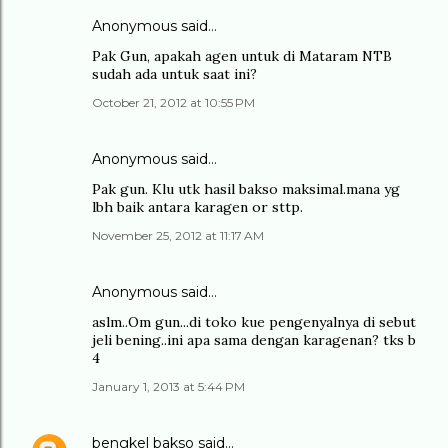
Anonymous said…
Pak Gun, apakah agen untuk di Mataram NTB
sudah ada untuk saat ini?
October 21, 2012 at 10:55 PM
Anonymous said…
Pak gun. Klu utk hasil bakso maksimal.mana yg
lbh baik antara karagen or sttp.
November 25, 2012 at 11:17 AM
Anonymous said…
aslm..Om gun...di toko kue pengenyalnya di sebut
jeli bening..ini apa sama dengan karagenan? tks b
4
January 1, 2013 at 5:44 PM
bengkel bakso
said…