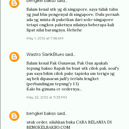
bengkel bakso
said…
Salam kenal utk yg di singapore, saya tidak tahu
yg jual bhn pengenyal di singapore. Dulu pernah
ada yg minta di paketkan dari solo-singapore
tetapi ongkos paketnya nilainya beberapa kali
lipat nilai barangnya. Hehehe
May 1, 2012 at 7:56 AM
Wastro SlankBlues
said…
Salam kenal Pak Gunawan, Pak Gun apakah
tepung bakso Bapak bs buat utk cilok pak, soal'y
pas saya bikin cilok pake tapioka sm terigu yg
aq beli dipasaran jadi'y terlalu lengket
(perbandingan tepung'y 1:1)
Kalo bs gimana cr ordernya...
May 22, 2012 at 11:33 PM
bengkel bakso
said…
utuk order, silahkan buka CARA BELANJA DI
BENGKELBAKSO.COM