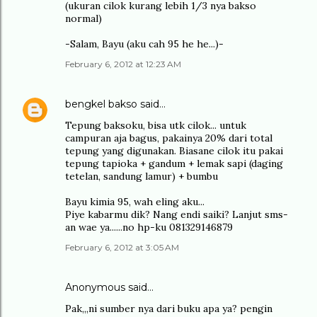
(ukuran cilok kurang lebih 1/3 nya bakso
normal)
-Salam, Bayu (aku cah 95 he he...)-
February 6, 2012 at 12:23 AM
bengkel bakso
said…
Tepung baksoku, bisa utk cilok... untuk
campuran aja bagus, pakainya 20% dari total
tepung yang digunakan. Biasane cilok itu pakai
tepung tapioka + gandum + lemak sapi (daging
tetelan, sandung lamur) + bumbu
Bayu kimia 95, wah eling aku...
Piye kabarmu dik? Nang endi saiki? Lanjut sms-
an wae ya......no hp-ku 081329146879
February 6, 2012 at 3:05 AM
Anonymous said…
Pak,,,ni sumber nya dari buku apa ya? pengin