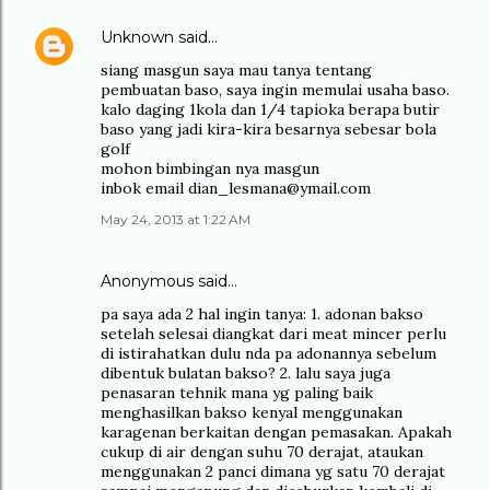
Unknown
said…
siang masgun saya mau tanya tentang
pembuatan baso, saya ingin memulai usaha baso.
kalo daging 1kola dan 1/4 tapioka berapa butir
baso yang jadi kira-kira besarnya sebesar bola
golf
mohon bimbingan nya masgun
inbok email dian_lesmana@ymail.com
May 24, 2013 at 1:22 AM
Anonymous said…
pa saya ada 2 hal ingin tanya: 1. adonan bakso
setelah selesai diangkat dari meat mincer perlu
di istirahatkan dulu nda pa adonannya sebelum
dibentuk bulatan bakso? 2. lalu saya juga
penasaran tehnik mana yg paling baik
menghasilkan bakso kenyal menggunakan
karagenan berkaitan dengan pemasakan. Apakah
cukup di air dengan suhu 70 derajat, ataukan
menggunakan 2 panci dimana yg satu 70 derajat