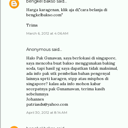
bengkel bakso
said…
Harga karagenan, klik aja di,"cara belanja di
bengkelbakso.com"
Trims
March 6, 2012 at 4:06 AM
Anonymous said…
Halo Pak Gunawan, saya berlokasi di singapore,
saya mencoba buat bakso menggunakan baking
soda, tapi hasil yg saya dapatkan tidak maksimal,
ada info pak utk pembelian bahan pengenyal
lainnya sprti karagen, stpp atau mixphos di
singapore? kalau ada info mohon kabar
secepatnya pak Gunamawan, terima kasih
sebelumnya
Johannes
patriasds@yahoo.com
April 30, 2012 at 8:14 AM