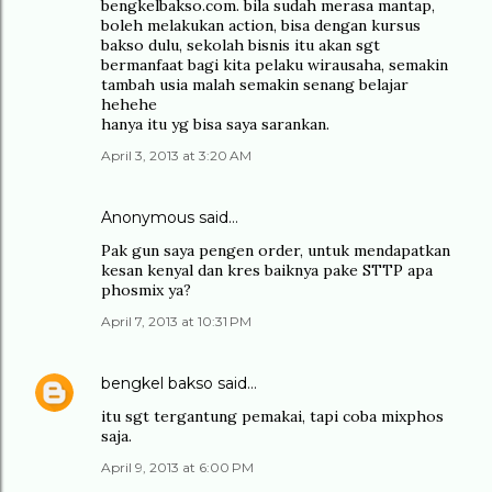
bengkelbakso.com. bila sudah merasa mantap,
boleh melakukan action, bisa dengan kursus
bakso dulu, sekolah bisnis itu akan sgt
bermanfaat bagi kita pelaku wirausaha, semakin
tambah usia malah semakin senang belajar
hehehe
hanya itu yg bisa saya sarankan.
April 3, 2013 at 3:20 AM
Anonymous said…
Pak gun saya pengen order, untuk mendapatkan
kesan kenyal dan kres baiknya pake STTP apa
phosmix ya?
April 7, 2013 at 10:31 PM
bengkel bakso
said…
itu sgt tergantung pemakai, tapi coba mixphos
saja.
April 9, 2013 at 6:00 PM