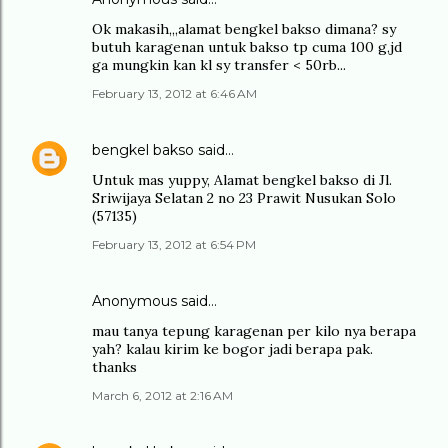
Ok makasih,,,alamat bengkel bakso dimana? sy
butuh karagenan untuk bakso tp cuma 100 g,jd
ga mungkin kan kl sy transfer < 50rb...
February 13, 2012 at 6:46 AM
bengkel bakso
said…
Untuk mas yuppy, Alamat bengkel bakso di Jl.
Sriwijaya Selatan 2 no 23 Prawit Nusukan Solo
(57135)
February 13, 2012 at 6:54 PM
Anonymous said…
mau tanya tepung karagenan per kilo nya berapa
yah? kalau kirim ke bogor jadi berapa pak.
thanks
March 6, 2012 at 2:16 AM