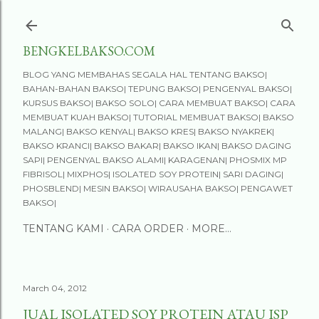
Skip to main content
BENGKELBAKSO.COM
BLOG YANG MEMBAHAS SEGALA HAL TENTANG BAKSO|
BAHAN-BAHAN BAKSO| TEPUNG BAKSO| PENGENYAL BAKSO|
KURSUS BAKSO| BAKSO SOLO| CARA MEMBUAT BAKSO| CARA
MEMBUAT KUAH BAKSO| TUTORIAL MEMBUAT BAKSO| BAKSO
MALANG| BAKSO KENYAL| BAKSO KRES| BAKSO NYAKREK|
BAKSO KRANCI| BAKSO BAKAR| BAKSO IKAN| BAKSO DAGING
SAPI| PENGENYAL BAKSO ALAMI| KARAGENAN| PHOSMIX MP
FIBRISOL| MIXPHOS| ISOLATED SOY PROTEIN| SARI DAGING|
PHOSBLEND| MESIN BAKSO| WIRAUSAHA BAKSO| PENGAWET
BAKSO|
TENTANG KAMI
CARA ORDER
MORE…
March 04, 2012
JUAL ISOLATED SOY PROTEIN ATAU ISP