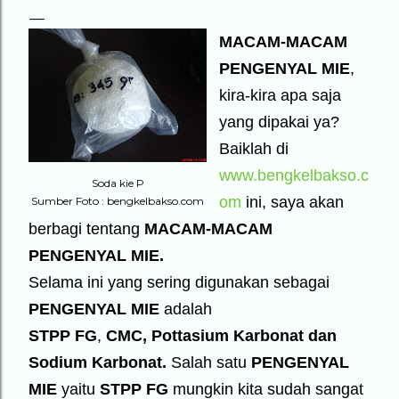
MACAM-MACAM
PENGENYAL MIE
,
kira-kira apa saja
yang dipakai ya?
Baiklah di
www.bengkelbakso.c
Soda kie P
om
ini, saya akan
Sumber Foto : bengkelbakso.com
berbagi tentang
MACAM-MACAM
PENGENYAL MIE.
Selama ini yang sering digunakan sebagai
PENGENYAL MIE
adalah
STPP FG
,
CMC, Pottasium Karbonat dan
Sodium Karbonat.
Salah satu
PENGENYAL
MIE
yaitu
STPP FG
mungkin kita sudah sangat