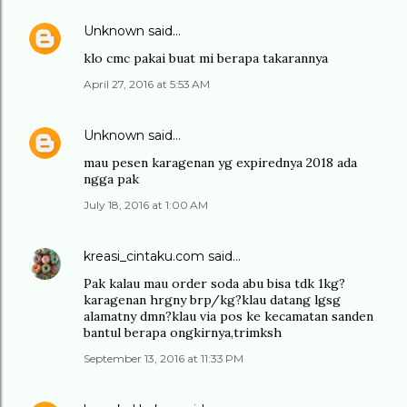
Unknown
said…
klo cmc pakai buat mi berapa takarannya
April 27, 2016 at 5:53 AM
Unknown
said…
mau pesen karagenan yg expirednya 2018 ada
ngga pak
July 18, 2016 at 1:00 AM
kreasi_cintaku.com
said…
Pak kalau mau order soda abu bisa tdk 1kg?
karagenan hrgny brp/kg?klau datang lgsg
alamatny dmn?klau via pos ke kecamatan sanden
bantul berapa ongkirnya,trimksh
September 13, 2016 at 11:33 PM