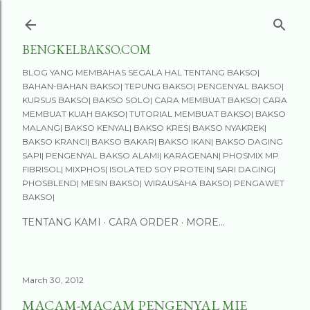
Skip to main content
BENGKELBAKSO.COM
BLOG YANG MEMBAHAS SEGALA HAL TENTANG BAKSO|
BAHAN-BAHAN BAKSO| TEPUNG BAKSO| PENGENYAL BAKSO|
KURSUS BAKSO| BAKSO SOLO| CARA MEMBUAT BAKSO| CARA
MEMBUAT KUAH BAKSO| TUTORIAL MEMBUAT BAKSO| BAKSO
MALANG| BAKSO KENYAL| BAKSO KRES| BAKSO NYAKREK|
BAKSO KRANCI| BAKSO BAKAR| BAKSO IKAN| BAKSO DAGING
SAPI| PENGENYAL BAKSO ALAMI| KARAGENAN| PHOSMIX MP
FIBRISOL| MIXPHOS| ISOLATED SOY PROTEIN| SARI DAGING|
PHOSBLEND| MESIN BAKSO| WIRAUSAHA BAKSO| PENGAWET
BAKSO|
TENTANG KAMI
CARA ORDER
MORE…
March 30, 2012
MACAM-MACAM PENGENYAL MIE