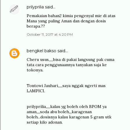
prilyprilia
said…
Pemakaian bahan2 kimia pengenyal mie di atas
Mana yang paling Aman dan dengan dosis
berapa.??
October 11, 2017 at 4:20 PM
bengkel bakso
said…
Cheru usus,,,,,bisa di pakai langsung pak cuma
tata cara penggunaannya tanyakan saja ke
tokonya.
Tontowi Jauhari,,,,,saya nggak ngerti mas
LAMPICI.
prilyprilia,,,,,kalau yg boleh oleh BPOM ya
aman,,,,soda abu boleh,,,karagenan
boleh...dosisnya kalau karagenan 5 gram utk
setiap kilo adonan.