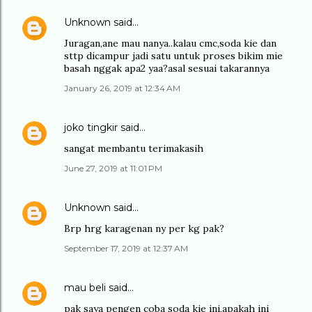
Unknown
said…
Juragan,ane mau nanya..kalau cmc,soda kie dan
sttp dicampur jadi satu untuk proses bikim mie
basah nggak apa2 yaa?asal sesuai takarannya
January 26, 2019 at 12:34 AM
joko tingkir
said…
sangat membantu terimakasih
June 27, 2019 at 11:01 PM
Unknown
said…
Brp hrg karagenan ny per kg pak?
September 17, 2019 at 12:37 AM
mau beli
said…
pak saya pengen coba soda kie ini,apakah ini