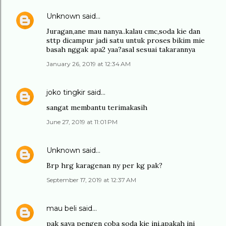
Unknown
said…
Juragan,ane mau nanya..kalau cmc,soda kie dan
sttp dicampur jadi satu untuk proses bikim mie
basah nggak apa2 yaa?asal sesuai takarannya
January 26, 2019 at 12:34 AM
joko tingkir
said…
sangat membantu terimakasih
June 27, 2019 at 11:01 PM
Unknown
said…
Brp hrg karagenan ny per kg pak?
September 17, 2019 at 12:37 AM
mau beli
said…
pak saya pengen coba soda kie ini,apakah ini