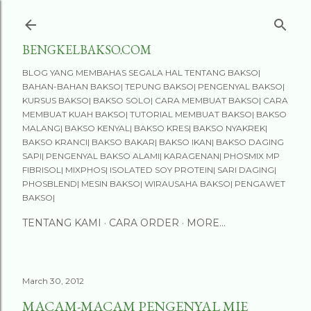
Skip to main content
BENGKELBAKSO.COM
BLOG YANG MEMBAHAS SEGALA HAL TENTANG BAKSO|
BAHAN-BAHAN BAKSO| TEPUNG BAKSO| PENGENYAL BAKSO|
KURSUS BAKSO| BAKSO SOLO| CARA MEMBUAT BAKSO| CARA
MEMBUAT KUAH BAKSO| TUTORIAL MEMBUAT BAKSO| BAKSO
MALANG| BAKSO KENYAL| BAKSO KRES| BAKSO NYAKREK|
BAKSO KRANCI| BAKSO BAKAR| BAKSO IKAN| BAKSO DAGING
SAPI| PENGENYAL BAKSO ALAMI| KARAGENAN| PHOSMIX MP
FIBRISOL| MIXPHOS| ISOLATED SOY PROTEIN| SARI DAGING|
PHOSBLEND| MESIN BAKSO| WIRAUSAHA BAKSO| PENGAWET
BAKSO|
TENTANG KAMI
CARA ORDER
MORE…
March 30, 2012
MACAM-MACAM PENGENYAL MIE