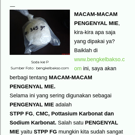
MACAM-MACAM
PENGENYAL MIE
,
kira-kira apa saja
yang dipakai ya?
Baiklah di
www.bengkelbakso.c
Soda kie P
om
ini, saya akan
Sumber Foto : bengkelbakso.com
berbagi tentang
MACAM-MACAM
PENGENYAL MIE.
Selama ini yang sering digunakan sebagai
PENGENYAL MIE
adalah
STPP FG
,
CMC, Pottasium Karbonat dan
Sodium Karbonat.
Salah satu
PENGENYAL
MIE
yaitu
STPP FG
mungkin kita sudah sangat