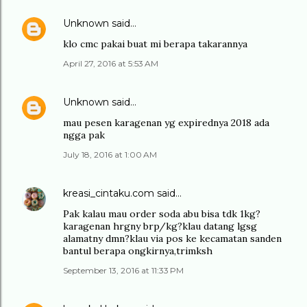
Unknown
said…
klo cmc pakai buat mi berapa takarannya
April 27, 2016 at 5:53 AM
Unknown
said…
mau pesen karagenan yg expirednya 2018 ada
ngga pak
July 18, 2016 at 1:00 AM
kreasi_cintaku.com
said…
Pak kalau mau order soda abu bisa tdk 1kg?
karagenan hrgny brp/kg?klau datang lgsg
alamatny dmn?klau via pos ke kecamatan sanden
bantul berapa ongkirnya,trimksh
September 13, 2016 at 11:33 PM