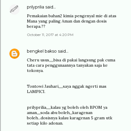
prilyprilia
said…
Pemakaian bahan2 kimia pengenyal mie di atas
Mana yang paling Aman dan dengan dosis
berapa.??
October 11, 2017 at 4:20 PM
bengkel bakso
said…
Cheru usus,,,,,bisa di pakai langsung pak cuma
tata cara penggunaannya tanyakan saja ke
tokonya.
Tontowi Jauhari,,,,,saya nggak ngerti mas
LAMPICI.
prilyprilia,,,,,kalau yg boleh oleh BPOM ya
aman,,,,soda abu boleh,,,karagenan
boleh...dosisnya kalau karagenan 5 gram utk
setiap kilo adonan.