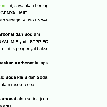
com
ini, saya akan berbagi
GENYAL MIE.
kan sebagai
PENGENYAL
arbonat dan Sodium
NYAL MIE
yaitu
STPP FG
uga untuk pengenyal bakso
tasium Karbonat
itu apa
sud
Soda kie S
dan
Soda
dalam resep-resep
arbonat
atau sering juga
a abu
.