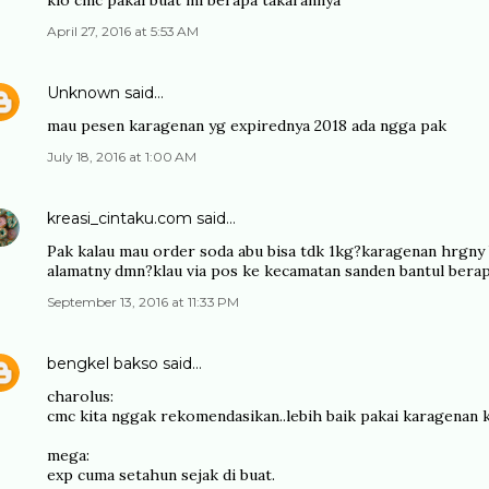
klo cmc pakai buat mi berapa takarannya
April 27, 2016 at 5:53 AM
Unknown
said…
mau pesen karagenan yg expirednya 2018 ada ngga pak
July 18, 2016 at 1:00 AM
kreasi_cintaku.com
said…
Pak kalau mau order soda abu bisa tdk 1kg?karagenan hrgny
alamatny dmn?klau via pos ke kecamatan sanden bantul bera
September 13, 2016 at 11:33 PM
bengkel bakso
said…
charolus:
cmc kita nggak rekomendasikan..lebih baik pakai karagenan 
mega:
exp cuma setahun sejak di buat.