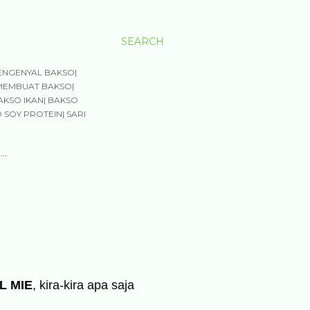
SEARCH
ENGENYAL BAKSO|
MEMBUAT BAKSO|
AKSO IKAN| BAKSO
 SOY PROTEIN| SARI
…
 MIE
, kira-kira apa saja