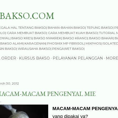
Skip to main content
BAKSO.COM
GALA HAL TENTANG BAKSO| BAHAN-BAHAN BAKSO| TEPUNG BAKSO| P
OLO| CARA MEMBUAT BAKSO| CARA MEMBUAT KUAH BAKSO| TUTORIAL 
NYAL| BAKSO KRES| BAKSO NYAKREK| BAKSO KRANCI| BAKSO BAKAR| B
BAKSO ALAMI| KARAGENAN| PHOSMIX MP FIBRISOL| MIXPHOS| ISOLATED
SIN BAKSO| WIRAUSAHA BAKSO| PENGAWET BAKSO|
A ORDER
KURSUS BAKSO
PELAYANAN PELANGGAN
MORE
rch 30, 2012
ACAM-MACAM PENGENYAL MIE
MACAM-MACAM PENGENYAL
yang dipakai ya?