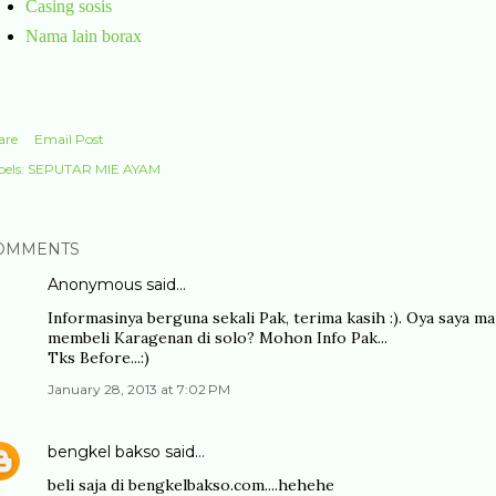
Casing sosis
Nama lain borax
are
Email Post
els:
SEPUTAR MIE AYAM
OMMENTS
Anonymous said…
Informasinya berguna sekali Pak, terima kasih :). Oya saya ma
membeli Karagenan di solo? Mohon Info Pak...
Tks Before...:)
January 28, 2013 at 7:02 PM
bengkel bakso
said…
beli saja di bengkelbakso.com....hehehe