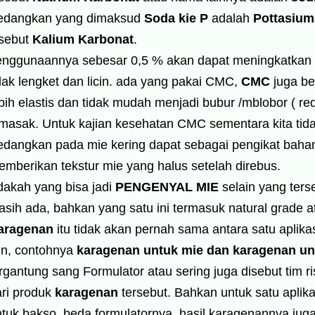
edangkan yang dimaksud
Soda kie P
adalah
Pottasium
isebut
Kalium Karbonat
.
enggunaannya sebesar 0,5 % akan dapat meningkatkan k
dak lengket dan licin. ada yang pakai CMC,
CMC
juga be
bih elastis dan tidak mudah menjadi bubur /mblobor ( re
masak. Untuk kajian kesehatan CMC sementara kita tid
edangkan pada mie kering dapat sebagai pengikat bahan
mberikan tekstur mie yang halus setelah direbus.
dakah yang bisa jadi
PENGENYAL MIE
selain yang ters
sih ada, bahkan yang satu ini termasuk natural grade a
aragenan
itu tidak akan pernah sama antara satu aplika
in, contohnya
karagenan untuk mie dan karagenan un
rgantung sang Formulator atau sering juga disebut tim
ari produk
karagenan
tersebut. Bahkan untuk satu aplika
tuk bakso, beda formulatornya, hasil karagenannya jug