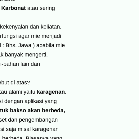
 Karbonat
atau sering
ekenyalan dan keliatan,
rfungsi agar mie menjadi
d : Bhs. Jawa ) apabila mie
ak banyak mengerti.
-bahan lain dan
ebut di atas?
tau alami yaitu
karagenan
.
si dengan aplikasi yang
tuk bakso akan berbeda,
 riset dan pengembangan
si saja misal karagenan
a berbeda. Biasanya yang