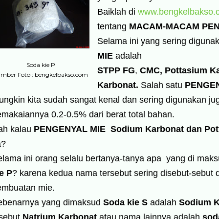
Baiklah di
www.bengkelbakso.
tentang
MACAM-MACAM PEN
Selama ini yang sering diguna
MIE
adalah
Soda kie P
STPP FG
,
CMC, Pottasium K
mber Foto : bengkelbakso.com
Karbonat.
Salah satu
PENGE
ngkin kita sudah sangat kenal dan sering digunakan j
makaiannya 0.2-0.5% dari berat total bahan.
ah kalau
PENGENYAL MIE
Sodium Karbonat dan Pot
a?
elama ini orang selalu bertanya-tanya apa yang di mak
e P
? karena kedua nama tersebut sering disebut-sebut 
embuatan mie.
ebenarnya yang dimaksud
Soda kie S
adalah
Sodium K
isebut
Natrium Karbonat
atau nama lainnya adalah
sod