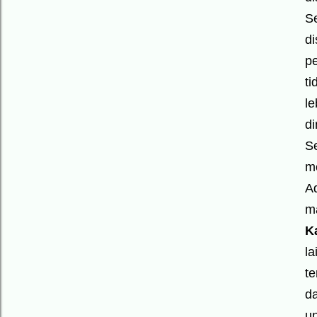
S
d
p
ti
le
di
S
me
A
ma
K
la
te
d
un