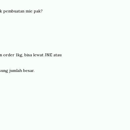
tk pembuatan mie pak?
n order 1kg, bisa lewat JNE atau
sung jumlah besar.