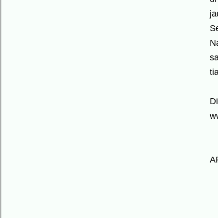
ja
S
N
sa
ti
Di
w
A