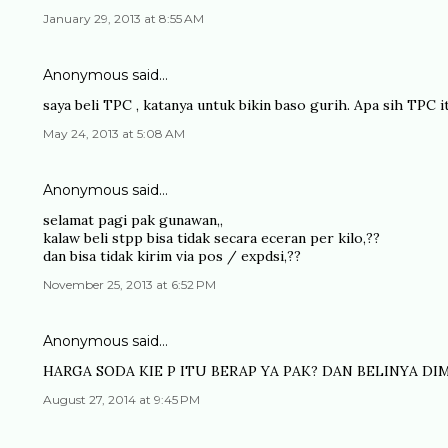
January 29, 2013 at 8:55 AM
Anonymous said…
saya beli TPC , katanya untuk bikin baso gurih. Apa sih TPC i
May 24, 2013 at 5:08 AM
Anonymous said…
selamat pagi pak gunawan,,
kalaw beli stpp bisa tidak secara eceran per kilo,??
dan bisa tidak kirim via pos / expdsi,??
November 25, 2013 at 6:52 PM
Anonymous said…
HARGA SODA KIE P ITU BERAP YA PAK? DAN BELINYA DI
August 27, 2014 at 9:45 PM