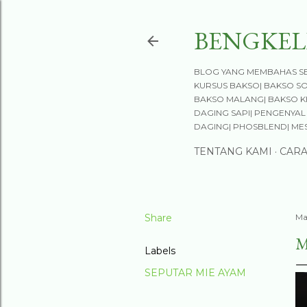
BENGKEL
BLOG YANG MEMBAHAS SE
KURSUS BAKSO| BAKSO S
BAKSO MALANG| BAKSO KE
DAGING SAPI| PENGENYAL 
DAGING| PHOSBLEND| ME
TENTANG KAMI
CAR
Share
Ma
M
Labels
SEPUTAR MIE AYAM