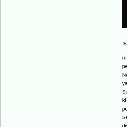
Su
mu
pe
N
y
S
ki
p
S
d