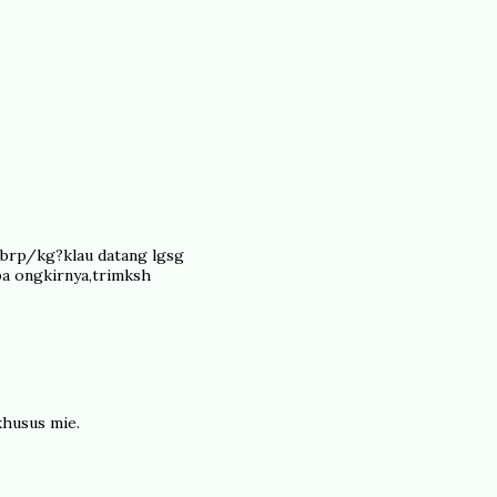
 brp/kg?klau datang lgsg
pa ongkirnya,trimksh
khusus mie.