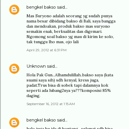
bengkel bakso
said…
Mas Suryono adalah seorang yg sudah punya
nama besar dibidang bakso di Bali, saya bangga
dan mendoakan, produk bakso mas suryono
semakin enak, berkualitas dan digemari.
Ngomong soal bakso yg mau di kirim ke solo,
tak tunggu lho mas, ojo lali
April 29, 2012 at 6:31 PM
Unknown
said…
Hola Pak Gun...Alhamdulillah..bakso saya (kata
suami saya sih) sdh kenyal, kress juga,
padat.Trus bisa di sobek tapi dalamnya kok
seperti ada lubang2nya ya???komposisi 85%
daging.
September 16, 2012 at 1:15 AM
bengkel bakso
said…
halo juga bu ida di bontang , selamat sdh bisa