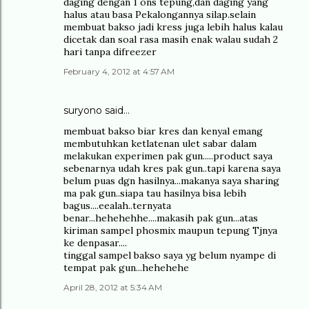
daging dengan 1 ons tepung,dan daging yang
halus atau basa Pekalongannya silap.selain
membuat bakso jadi kress juga lebih halus kalau
dicetak dan soal rasa masih enak walau sudah 2
hari tanpa difreezer
February 4, 2012 at 4:57 AM
suryono
said…
membuat bakso biar kres dan kenyal emang
membutuhkan ketlatenan ulet sabar dalam
melakukan experimen pak gun.....product saya
sebenarnya udah kres pak gun..tapi karena saya
belum puas dgn hasilnya...makanya saya sharing
ma pak gun..siapa tau hasilnya bisa lebih
bagus....eealah..ternyata
benar...hehehehhe....makasih pak gun...atas
kiriman sampel phosmix maupun tepung Tjnya
ke denpasar....
tinggal sampel bakso saya yg belum nyampe di
tempat pak gun...hehehehe
April 28, 2012 at 5:34 AM