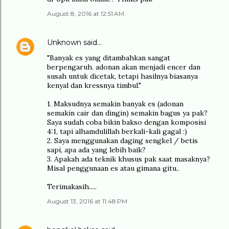
August 8, 2016 at 12:51 AM
Unknown
said…
"Banyak es yang ditambahkan sangat
berpengaruh. adonan akan menjadi encer dan
susah untuk dicetak, tetapi hasilnya biasanya
kenyal dan kressnya timbul."
1. Maksudnya semakin banyak es (adonan
semakin cair dan dingin) semakin bagus ya pak?
Saya sudah coba bikin bakso dengan komposisi
4:1, tapi alhamdulillah berkali-kali gagal :)
2. Saya menggunakan daging sengkel / betis
sapi, apa ada yang lebih baik?
3. Apakah ada teknik khusus pak saat masaknya?
Misal penggunaan es atau gimana gitu..
Terimakasih.....
August 13, 2016 at 11:48 PM