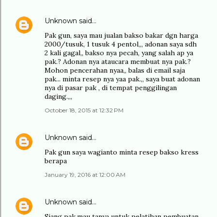
Unknown
said…
Pak gun, saya mau jualan bakso bakar dgn harga
2000/tusuk, 1 tusuk 4 pentol,,, adonan saya sdh
2 kali gagal,, bakso nya pecah, yang salah ap ya
pak.? Adonan nya ataucara membuat nya pak.?
Mohon pencerahan nyaa,, balas di email saja
pak... minta resep nya yaa pak.,, saya buat adonan
nya di pasar pak , di tempat penggilingan
daging.,,,
October 18, 2015 at 12:32 PM
Unknown
said…
Pak gun saya wagianto minta resep bakso kress
berapa
January 19, 2016 at 12:00 AM
Unknown
said…
Siang pak,mau tanya untuk pelatihan pembuatan