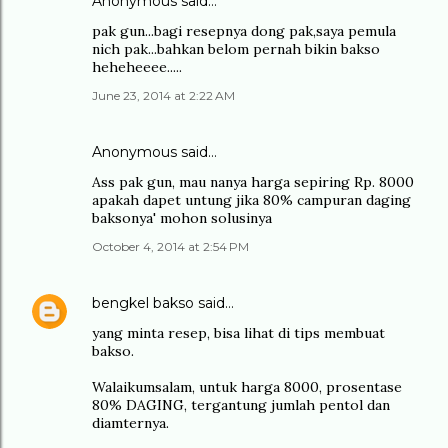
Anonymous said…
pak gun...bagi resepnya dong pak,saya pemula
nich pak...bahkan belom pernah bikin bakso
heheheeee.....
June 23, 2014 at 2:22 AM
Anonymous said…
Ass pak gun, mau nanya harga sepiring Rp. 8000
apakah dapet untung jika 80% campuran daging
baksonya' mohon solusinya
October 4, 2014 at 2:54 PM
bengkel bakso
said…
yang minta resep, bisa lihat di tips membuat
bakso.
Walaikumsalam, untuk harga 8000, prosentase
80% DAGING, tergantung jumlah pentol dan
diamternya.