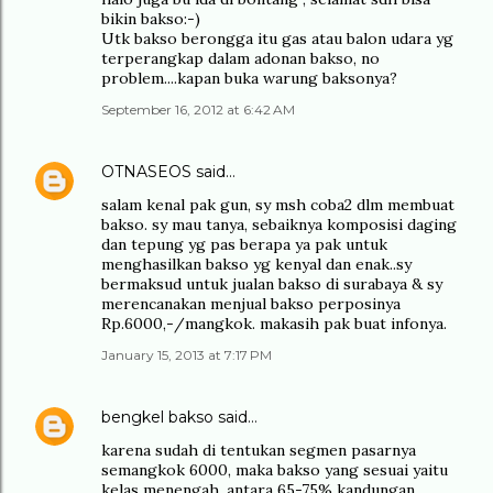
bikin bakso:-)
Utk bakso berongga itu gas atau balon udara yg
terperangkap dalam adonan bakso, no
problem....kapan buka warung baksonya?
September 16, 2012 at 6:42 AM
OTNASEOS
said…
salam kenal pak gun, sy msh coba2 dlm membuat
bakso. sy mau tanya, sebaiknya komposisi daging
dan tepung yg pas berapa ya pak untuk
menghasilkan bakso yg kenyal dan enak..sy
bermaksud untuk jualan bakso di surabaya & sy
merencanakan menjual bakso perposinya
Rp.6000,-/mangkok. makasih pak buat infonya.
January 15, 2013 at 7:17 PM
bengkel bakso
said…
karena sudah di tentukan segmen pasarnya
semangkok 6000, maka bakso yang sesuai yaitu
kelas menengah, antara 65-75% kandungan