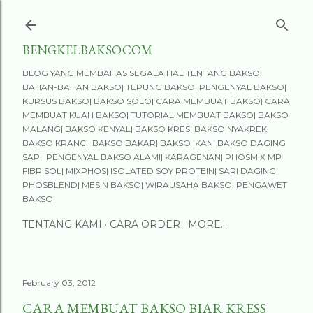
Skip to main content
BENGKELBAKSO.COM
BLOG YANG MEMBAHAS SEGALA HAL TENTANG BAKSO|
BAHAN-BAHAN BAKSO| TEPUNG BAKSO| PENGENYAL BAKSO|
KURSUS BAKSO| BAKSO SOLO| CARA MEMBUAT BAKSO| CARA
MEMBUAT KUAH BAKSO| TUTORIAL MEMBUAT BAKSO| BAKSO
MALANG| BAKSO KENYAL| BAKSO KRES| BAKSO NYAKREK|
BAKSO KRANCI| BAKSO BAKAR| BAKSO IKAN| BAKSO DAGING
SAPI| PENGENYAL BAKSO ALAMI| KARAGENAN| PHOSMIX MP
FIBRISOL| MIXPHOS| ISOLATED SOY PROTEIN| SARI DAGING|
PHOSBLEND| MESIN BAKSO| WIRAUSAHA BAKSO| PENGAWET
BAKSO|
TENTANG KAMI
CARA ORDER
MORE…
February 03, 2012
CARA MEMBUAT BAKSO BIAR KRESS