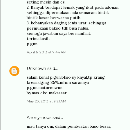
seting mesin dan es.
2. Banyak terdapat lemak yang ikut pada adonan,
sehingga dipermukaan ada semacam bintik
bintik kasar berwarna putih.
3. kebanyakan daging jenis urat, sehingga
permukaan bakso tdk bisa halus.
semoga jawaban saya bermanfaat.
terimakasih
p.gun
April 6, 2013 at 7:44 AM
Unknown
said…
salam kenal p.gun,bkso sy knyal,tp krang
kress,dging 85%.mhon sarannya
p.gun.maturnuwun
by.mas eko makassar.
May 23, 2013 at 9:21 AM
Anonymous said…
mau tanya om, dalam pembuatan baso besar,