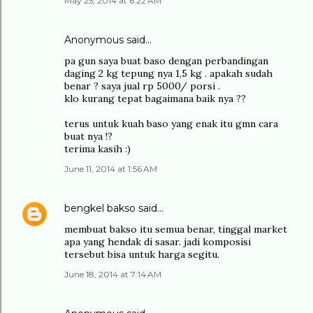
May 25, 2014 at 6:22 AM
Anonymous said…
pa gun saya buat baso dengan perbandingan
daging 2 kg tepung nya 1,5 kg . apakah sudah
benar ? saya jual rp 5000/ porsi .
klo kurang tepat bagaimana baik nya ??
terus untuk kuah baso yang enak itu gmn cara
buat nya !?
terima kasih :)
June 11, 2014 at 1:56 AM
bengkel bakso
said…
membuat bakso itu semua benar, tinggal market
apa yang hendak di sasar. jadi komposisi
tersebut bisa untuk harga segitu.
June 18, 2014 at 7:14 AM