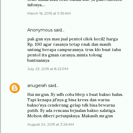
infonya....
March 16, 2015 at 9:35 AM
Anonymous said…
pak gun sya mau jual pentol cilok kecil2 harga
Rp. 100 agar rasanya tetap enak dan masih
untung berapa campurannya. trus klo buat tahu
pentol itu gman caranya..minta tolong
bantuannya
July 23, 2015 at 8:22 PM
anugerah
said…
Hai mr.gun. Sy udh coba bbrp x buat bakso halus.
Tapi kenapa jd'nya g bisa kress dan warna
bakso'nya cenderung gelap tdk bisa brwarna
putih. Sy ada rencana brjualan bakso salatiga.
Mohon diberi petunjuknya. Makasih mr.gun
August 24, 2015 at 3:26 AM