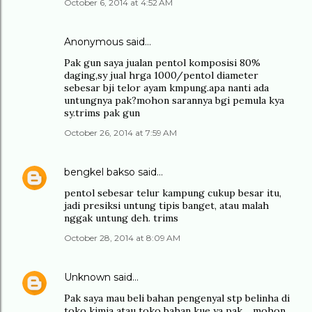
October 6, 2014 at 4:52 AM
Anonymous said…
Pak gun saya jualan pentol komposisi 80%
daging,sy jual hrga 1000/pentol diameter
sebesar bji telor ayam kmpung.apa nanti ada
untungnya pak?mohon sarannya bgi pemula kya
sy.trims pak gun
October 26, 2014 at 7:59 AM
bengkel bakso
said…
pentol sebesar telur kampung cukup besar itu,
jadi presiksi untung tipis banget, atau malah
nggak untung deh. trims
October 28, 2014 at 8:09 AM
Unknown
said…
Pak saya mau beli bahan pengenyal stp belinha di
toko kimia atau toko bahan kue ya pak.....mohon