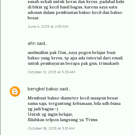
susah sekali untuk keras dan kress, padahal kalu
di bikin yg kecil hasil bagus, karena saya satu
adonan dalam pembuatan bakso kecil dan bakso
besar.
June 4, 2013 at 2:53 AM
afin said…
asslmalkm pak Gun...saya pegen belajar buat
bakso yang kress, tp apa ada tutorial dari email,
untuk pembayaran berapa pak gun, trimakash
October 12, 2013 at 3:25 AM
bengkel bakso
said…
Membuat bakso diameter kecil maupun besar
sama saja, tergantung kebiasaan, bila sdh biasa
yg jadi bagus:-)
Untuk yg ingin belajar,
Silahkan telpon langsung ya. Trims
October 18, 2013 at 3:51 AM