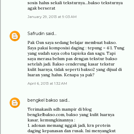
sosis halus sekali teksturnya....bakso teksturnya
agak berserat
January 29, 2013 at 9:03 AM
Safrudin
said…
Pak Gun saya sedang belajar membuat bakso.
Saya pakai komposisi daging : tepung = 4:1. Tung
yang sudah saya coba tapioka dan sagu. Tapi
saya merasa belum pas dengan tekstur bakso
setelah jadi. Bakso cenderung kasar tekstur
kulit luarnya, tidak seperti bakso2 yang dijual di
luaran yang halus. Kenapa ya pak?
April 6, 2013 at 1:32 AM
bengkel bakso
said…
Terimakasih sdh mampir di blog
bengkelbakso.com, bakso yang kulit luarnya
kasar, kemungkinannya :
1. adonan memang nggak jadi, krn protein
daging kepanasan dan rusak. Ini menyangkut