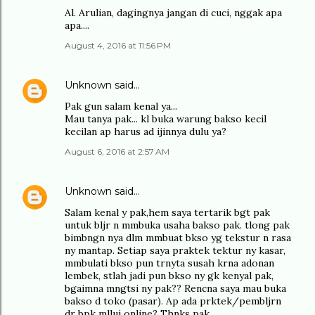
Al. Arulian, dagingnya jangan di cuci, nggak apa
apa....
August 4, 2016 at 11:56 PM
Unknown
said…
Pak gun salam kenal ya...
Mau tanya pak... kl buka warung bakso kecil
kecilan ap harus ad ijinnya dulu ya?
August 6, 2016 at 2:57 AM
Unknown
said…
Salam kenal y pak,hem saya tertarik bgt pak
untuk bljr n mmbuka usaha bakso pak. tlong pak
bimbngn nya dlm mmbuat bkso yg tekstur n rasa
ny mantap. Setiap saya praktek tektur ny kasar,
mmbulati bkso pun trnyta susah krna adonan
lembek, stlah jadi pun bkso ny gk kenyal pak,
bgaimna mngtsi ny pak?? Rencna saya mau buka
bakso d toko (pasar). Ap ada prktek/pembljrn
dr bpk mllui online? Thnks pak