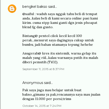
bengkel bakso
said…
@saiful : waduh saya nggak tahu beli di tempat
anda...kalau beli di kami secara online pasi kami
kirim. cuma stpp kami ganti dgn jenis phoapat
blend fg dan gusto.
Bintang@ pentol cilok kecil kecil 100
perak...menurut saya dagingnya cukup untuk
bumbu, jadi bahan utamanya tepung hehehe
Anugerah@ kres itu sistemik, warna gelap itu
malah yang riil...kalau warnanya putih itu malah
diberi pemutih (TiO2).
September 11, 2015 at 8:37 PM
Anonymous said…
Pak saya juga mau belajar untuk buat
bakso,,gimana ya pak,rencananya saya mau jualan
dengan 11.000 per porsi,trims
October 14, 2015 at 7:24 PM