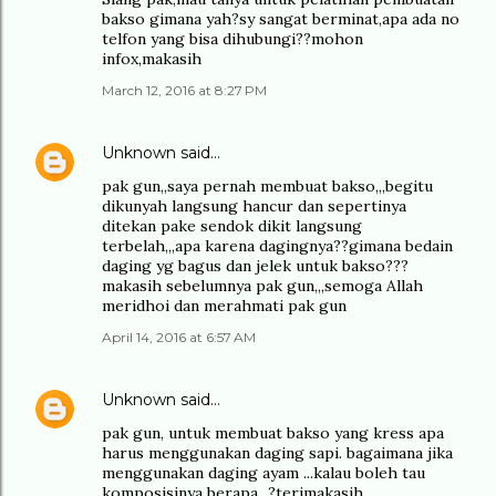
bakso gimana yah?sy sangat berminat,apa ada no
telfon yang bisa dihubungi??mohon
infox,makasih
March 12, 2016 at 8:27 PM
Unknown
said…
pak gun,,saya pernah membuat bakso,,,begitu
dikunyah langsung hancur dan sepertinya
ditekan pake sendok dikit langsung
terbelah,,,apa karena dagingnya??gimana bedain
daging yg bagus dan jelek untuk bakso???
makasih sebelumnya pak gun,,,semoga Allah
meridhoi dan merahmati pak gun
April 14, 2016 at 6:57 AM
Unknown
said…
pak gun, untuk membuat bakso yang kress apa
harus menggunakan daging sapi. bagaimana jika
menggunakan daging ayam ...kalau boleh tau
komposisinya berapa...?terimakasih