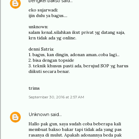
bengkel bakso
said…
eko sujarwadi:
ijin dulu ya bagus....
unknown:
salam kenal..silahkan ikut privat yg datang saja,
krn tidak ada yg online.
denni Satria:
1. bagus, kan dingin, adonan aman..coba lagi...
2. bisa dengan topside
3. teknik khusus pasti ada, berujud SOP yg harus
diikuti secara benar.
trims
September 30, 2016 at 2:57 AM
Unknown
said…
Hallo pak gun, saya sudah coba beberapa kali
membuat bakso bakar tapi tidak ada yang pas
rasanya di mulut. Apakah adonannya beda pak