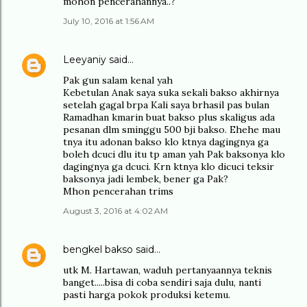
mohon pencerahannya..?
July 10, 2016 at 1:56 AM
Leeyaniy
said…
Pak gun salam kenal yah
Kebetulan Anak saya suka sekali bakso akhirnya
setelah gagal brpa Kali saya brhasil pas bulan
Ramadhan kmarin buat bakso plus skaligus ada
pesanan dlm sminggu 500 bji bakso. Ehehe mau
tnya itu adonan bakso klo ktnya dagingnya ga
boleh dcuci dlu itu tp aman yah Pak baksonya klo
dagingnya ga dcuci. Krn ktnya klo dicuci teksir
baksonya jadi lembek, bener ga Pak?
Mhon pencerahan trims
August 3, 2016 at 4:02 AM
bengkel bakso
said…
utk M. Hartawan, waduh pertanyaannya teknis
banget.....bisa di coba sendiri saja dulu, nanti
pasti harga pokok produksi ketemu.