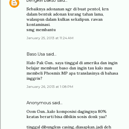
bengkel bakso
said…
Sebaiknya adonanan sgr di buat pentol, krn
dalam bentuk adonan kurang tahan lama,
walaupun dalam kulkas sekalipun. rawan
kontaminasi.
smg membantu
January 25, 2013 at 11:24 AM
Baso.Usa said…
Halo Pak Gun.. saya tinggal di amerika dan ingin
belajar membuat baso dan ingin tau kalo mau
membeli Phosmix MP apa translasinya di bahasa
inggris?
January 26, 2013 at 1:08 PM
Anonymous said…
Oom Gun...kalo komposisi dagingnya 80%
keatas berarti bisa dibikin sosis donk yaa?
tinggal dibungkus casing..diasapkan..jadi deh