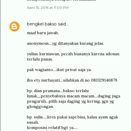
April 15, 2016 at 11:00 PM
bengkel bakso
said…
maaf baru jawab,
anonymous....yg ditanyakan kurang jelas.
yulius kurniawan, pecah biasanya karena adonan
terlalu panas.
pak wagianto....ikut privat saja ya.
ibu ety nurhayati....silahkan di no 081329146879
bp. dian pramana....bakso terlalu
lunak,,,,penyebabnya macam macam....daging juga
pengaruh...pilih saja daging yg kering, jgn yg
glonggongan.
bp. sulis.....kres pakai sapi bisa, kalau ayam agak
susah.
komposisi relatif bgt ya.....