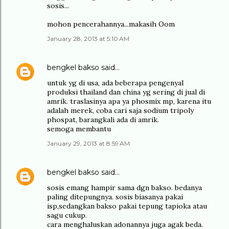
sosis...
mohon pencerahannya...makasih Oom
January 28, 2013 at 5:10 AM
bengkel bakso
said…
untuk yg di usa, ada beberapa pengenyal
produksi thailand dan china yg sering di jual di
amrik. traslasinya apa ya phosmix mp, karena itu
adalah merek, coba cari saja sodium tripoly
phospat, barangkali ada di amrik.
semoga membantu
January 29, 2013 at 8:59 AM
bengkel bakso
said…
sosis emang hampir sama dgn bakso. bedanya
paling ditepungnya. sosis biasanya pakai
isp,sedangkan bakso pakai tepung tapioka atau
sagu cukup.
cara menghaluskan adonannya juga agak beda.