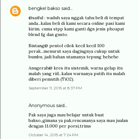
bengkel bakso
said…
@saiful : waduh saya nggak tahu beli di tempat
anda...kalau beli di kami secara online pasi kami
kirim. cuma stpp kami ganti dgn jenis phoapat
blend fg dan gusto.
Bintang@ pentol cilok kecil kecil 100
perak...menurut saya dagingnya cukup untuk
bumbu, jadi bahan utamanya tepung hehehe
Anugerah@ kres itu sistemik, warna gelap itu
malah yang riil...kalau warnanya putih itu malah
diberi pemutih (TiO2).
September 11, 2015 at 8:37 PM
Anonymous said…
Pak saya juga mau belajar untuk buat
bakso,,gimana ya pak,rencananya saya mau jualan
dengan 11.000 per porsi,trims
October 14, 2015 at 7:24 PM