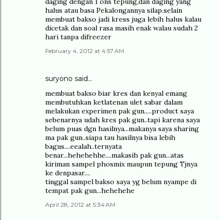
daging dengan 1 ons tepung,dan daging yang
halus atau basa Pekalongannya silap.selain
membuat bakso jadi kress juga lebih halus kalau
dicetak dan soal rasa masih enak walau sudah 2
hari tanpa difreezer
February 4, 2012 at 4:57 AM
suryono
said…
membuat bakso biar kres dan kenyal emang
membutuhkan ketlatenan ulet sabar dalam
melakukan experimen pak gun.....product saya
sebenarnya udah kres pak gun..tapi karena saya
belum puas dgn hasilnya...makanya saya sharing
ma pak gun..siapa tau hasilnya bisa lebih
bagus....eealah..ternyata
benar...hehehehhe....makasih pak gun...atas
kiriman sampel phosmix maupun tepung Tjnya
ke denpasar....
tinggal sampel bakso saya yg belum nyampe di
tempat pak gun...hehehehe
April 28, 2012 at 5:34 AM