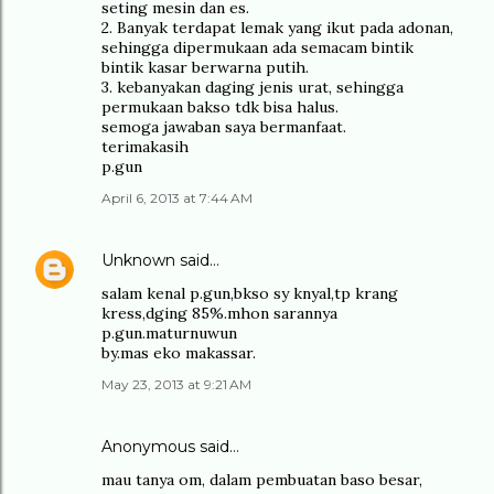
seting mesin dan es.
2. Banyak terdapat lemak yang ikut pada adonan,
sehingga dipermukaan ada semacam bintik
bintik kasar berwarna putih.
3. kebanyakan daging jenis urat, sehingga
permukaan bakso tdk bisa halus.
semoga jawaban saya bermanfaat.
terimakasih
p.gun
April 6, 2013 at 7:44 AM
Unknown
said…
salam kenal p.gun,bkso sy knyal,tp krang
kress,dging 85%.mhon sarannya
p.gun.maturnuwun
by.mas eko makassar.
May 23, 2013 at 9:21 AM
Anonymous said…
mau tanya om, dalam pembuatan baso besar,