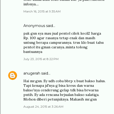
infonya....
March 16, 2015 at 9:35 AM
Anonymous said…
pak gun sya mau jual pentol cilok kecil2 harga
Rp. 100 agar rasanya tetap enak dan masih
untung berapa campurannya. trus klo buat tahu
pentol itu gman caranya..minta tolong
bantuannya
July 23, 2015 at 8:22 PM
anugerah
said…
Hai mr.gun. Sy udh coba bbrp x buat bakso halus.
Tapi kenapa jd'nya g bisa kress dan warna
bakso'nya cenderung gelap tdk bisa brwarna
putih. Sy ada rencana brjualan bakso salatiga.
Mohon diberi petunjuknya. Makasih mr.gun
August 24, 2015 at 3:26 AM