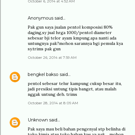
October 6, 2014 at 4:52 AM
Anonymous said…
Pak gun saya jualan pentol komposisi 80%
daging,sy jual hrga 1000/pentol diameter
sebesar bji telor ayam kmpung.apa nanti ada
untungnya pak?mohon sarannya bgi pemula kya
sy.trims pak gun
October 26, 2014 at 7:59 AM
bengkel bakso
said…
pentol sebesar telur kampung cukup besar itu,
jadi presiksi untung tipis banget, atau malah
nggak untung deh. trims
October 28, 2014 at 8:09 AM
Unknown
said…
Pak saya mau beli bahan pengenyal stp belinha di
toko kimia atau toko bahan kue ya pak.....mohon