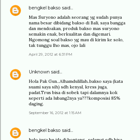
bengkel bakso
said…
Mas Suryono adalah seorang yg sudah punya
nama besar dibidang bakso di Bali, saya bangga
dan mendoakan, produk bakso mas suryono
semakin enak, berkualitas dan digemari.
Ngomong soal bakso yg mau di kirim ke solo,
tak tunggu lho mas, ojo lali
April 29, 2012 at 6:31 PM
Unknown
said…
Hola Pak Gun...Alhamdulillah..bakso saya (kata
suami saya sih) sdh kenyal, kress juga,
padat.Trus bisa di sobek tapi dalamnya kok
seperti ada lubang2nya ya???komposisi 85%
daging.
September 16, 2012 at 1:15 AM
bengkel bakso
said…
halo juga bu ida di bontang , selamat sdh bisa