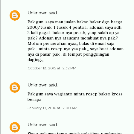
Unknown
said…
Pak gun, saya mau jualan bakso bakar dgn harga
2000/tusuk, 1 tusuk 4 pentol,,, adonan saya sdh
2 kali gagal,, bakso nya pecah, yang salah ap ya
pak.? Adonan nya ataucara membuat nya pak.?
Mohon pencerahan nyaa,, balas di email saja
pak... minta resep nya yaa pak.,, saya buat adonan
nya di pasar pak , di tempat penggilingan
daging.,,,
October 18, 2015 at 12:32 PM
Unknown
said…
Pak gun saya wagianto minta resep bakso kress
berapa
January 19, 2016 at 12:00 AM
Unknown
said…
Siang pak,mau tanya untuk pelatihan pembuatan