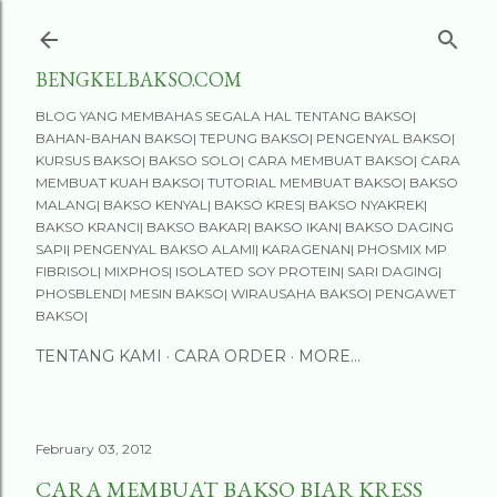
Skip to main content
BENGKELBAKSO.COM
BLOG YANG MEMBAHAS SEGALA HAL TENTANG BAKSO|
BAHAN-BAHAN BAKSO| TEPUNG BAKSO| PENGENYAL BAKSO|
KURSUS BAKSO| BAKSO SOLO| CARA MEMBUAT BAKSO| CARA
MEMBUAT KUAH BAKSO| TUTORIAL MEMBUAT BAKSO| BAKSO
MALANG| BAKSO KENYAL| BAKSO KRES| BAKSO NYAKREK|
BAKSO KRANCI| BAKSO BAKAR| BAKSO IKAN| BAKSO DAGING
SAPI| PENGENYAL BAKSO ALAMI| KARAGENAN| PHOSMIX MP
FIBRISOL| MIXPHOS| ISOLATED SOY PROTEIN| SARI DAGING|
PHOSBLEND| MESIN BAKSO| WIRAUSAHA BAKSO| PENGAWET
BAKSO|
TENTANG KAMI
CARA ORDER
MORE…
February 03, 2012
CARA MEMBUAT BAKSO BIAR KRESS