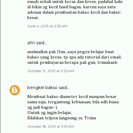
susah sekali untuk keras dan kress, padahal kalu
di bikin yg kecil hasil bagus, karena saya satu
adonan dalam pembuatan bakso kecil dan bakso
besar.
June 4, 2013 at 2:53 AM
afin said…
asslmalkm pak Gun...saya pegen belajar buat
bakso yang kress, tp apa ada tutorial dari email,
untuk pembayaran berapa pak gun, trimakash
October 12, 2013 at 3:25 AM
bengkel bakso
said…
Membuat bakso diameter kecil maupun besar
sama saja, tergantung kebiasaan, bila sdh biasa
yg jadi bagus:-)
Untuk yg ingin belajar,
Silahkan telpon langsung ya. Trims
October 18, 2013 at 3:51 AM