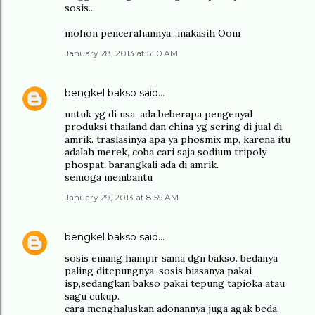
sosis...
mohon pencerahannya...makasih Oom
January 28, 2013 at 5:10 AM
bengkel bakso
said…
untuk yg di usa, ada beberapa pengenyal
produksi thailand dan china yg sering di jual di
amrik. traslasinya apa ya phosmix mp, karena itu
adalah merek, coba cari saja sodium tripoly
phospat, barangkali ada di amrik.
semoga membantu
January 29, 2013 at 8:59 AM
bengkel bakso
said…
sosis emang hampir sama dgn bakso. bedanya
paling ditepungnya. sosis biasanya pakai
isp,sedangkan bakso pakai tepung tapioka atau
sagu cukup.
cara menghaluskan adonannya juga agak beda.