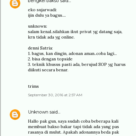
bengkel bakso
said…
eko sujarwadi:
ijin dulu ya bagus....
unknown:
salam kenal..silahkan ikut privat yg datang saja,
krn tidak ada yg online.
denni Satria:
1. bagus, kan dingin, adonan aman..coba lagi...
2. bisa dengan topside
3. teknik khusus pasti ada, berujud SOP yg harus
diikuti secara benar.
trims
September 30, 2016 at 2:57 AM
Unknown
said…
Hallo pak gun, saya sudah coba beberapa kali
membuat bakso bakar tapi tidak ada yang pas
rasanya di mulut. Apakah adonannya beda pak