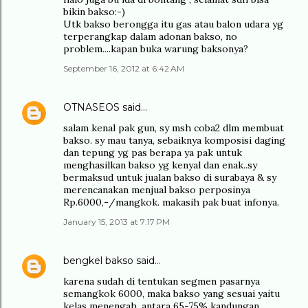
bikin bakso:-)
Utk bakso berongga itu gas atau balon udara yg
terperangkap dalam adonan bakso, no
problem....kapan buka warung baksonya?
September 16, 2012 at 6:42 AM
OTNASEOS
said…
salam kenal pak gun, sy msh coba2 dlm membuat
bakso. sy mau tanya, sebaiknya komposisi daging
dan tepung yg pas berapa ya pak untuk
menghasilkan bakso yg kenyal dan enak..sy
bermaksud untuk jualan bakso di surabaya & sy
merencanakan menjual bakso perposinya
Rp.6000,-/mangkok. makasih pak buat infonya.
January 15, 2013 at 7:17 PM
bengkel bakso
said…
karena sudah di tentukan segmen pasarnya
semangkok 6000, maka bakso yang sesuai yaitu
kelas menengah, antara 65-75% kandungan