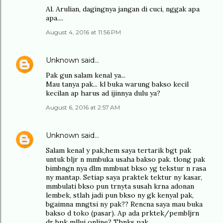
Al. Arulian, dagingnya jangan di cuci, nggak apa
apa....
August 4, 2016 at 11:56 PM
Unknown
said…
Pak gun salam kenal ya...
Mau tanya pak... kl buka warung bakso kecil
kecilan ap harus ad ijinnya dulu ya?
August 6, 2016 at 2:57 AM
Unknown
said…
Salam kenal y pak,hem saya tertarik bgt pak
untuk bljr n mmbuka usaha bakso pak. tlong pak
bimbngn nya dlm mmbuat bkso yg tekstur n rasa
ny mantap. Setiap saya praktek tektur ny kasar,
mmbulati bkso pun trnyta susah krna adonan
lembek, stlah jadi pun bkso ny gk kenyal pak,
bgaimna mngtsi ny pak?? Rencna saya mau buka
bakso d toko (pasar). Ap ada prktek/pembljrn
dr bpk mllui online? Thnks pak