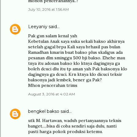
mohon pencerahannya..?
July 10, 2016 at 1:56 AM
Leeyaniy
said…
Pak gun salam kenal yah
Kebetulan Anak saya suka sekali bakso akhirnya
setelah gagal brpa Kali saya brhasil pas bulan
Ramadhan kmarin buat bakso plus skaligus ada
pesanan dlm sminggu 500 bji bakso. Ehehe mau
tnya itu adonan bakso klo ktnya dagingnya ga
boleh dcuci dlu itu tp aman yah Pak baksonya klo
dagingnya ga dcuci. Krn ktnya klo dicuci teksir
baksonya jadi lembek, bener ga Pak?
Mhon pencerahan trims
August 3, 2016 at 4:02 AM
bengkel bakso
said…
utk M. Hartawan, waduh pertanyaannya teknis
banget.....bisa di coba sendiri saja dulu, nanti
pasti harga pokok produksi ketemu.