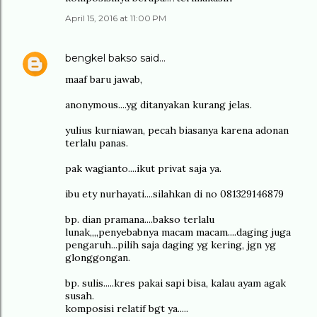
April 15, 2016 at 11:00 PM
bengkel bakso
said…
maaf baru jawab,
anonymous....yg ditanyakan kurang jelas.
yulius kurniawan, pecah biasanya karena adonan
terlalu panas.
pak wagianto....ikut privat saja ya.
ibu ety nurhayati....silahkan di no 081329146879
bp. dian pramana....bakso terlalu
lunak,,,,penyebabnya macam macam....daging juga
pengaruh...pilih saja daging yg kering, jgn yg
glonggongan.
bp. sulis.....kres pakai sapi bisa, kalau ayam agak
susah.
komposisi relatif bgt ya.....