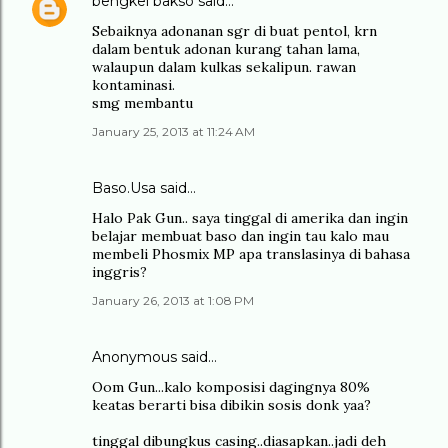
bengkel bakso
said…
Sebaiknya adonanan sgr di buat pentol, krn
dalam bentuk adonan kurang tahan lama,
walaupun dalam kulkas sekalipun. rawan
kontaminasi.
smg membantu
January 25, 2013 at 11:24 AM
Baso.Usa said…
Halo Pak Gun.. saya tinggal di amerika dan ingin
belajar membuat baso dan ingin tau kalo mau
membeli Phosmix MP apa translasinya di bahasa
inggris?
January 26, 2013 at 1:08 PM
Anonymous said…
Oom Gun...kalo komposisi dagingnya 80%
keatas berarti bisa dibikin sosis donk yaa?
tinggal dibungkus casing..diasapkan..jadi deh