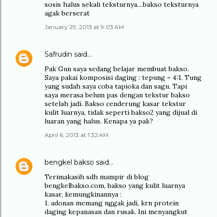
sosis halus sekali teksturnya....bakso teksturnya
agak berserat
January 29, 2013 at 9:03 AM
Safrudin
said…
Pak Gun saya sedang belajar membuat bakso.
Saya pakai komposisi daging : tepung = 4:1. Tung
yang sudah saya coba tapioka dan sagu. Tapi
saya merasa belum pas dengan tekstur bakso
setelah jadi. Bakso cenderung kasar tekstur
kulit luarnya, tidak seperti bakso2 yang dijual di
luaran yang halus. Kenapa ya pak?
April 6, 2013 at 1:32 AM
bengkel bakso
said…
Terimakasih sdh mampir di blog
bengkelbakso.com, bakso yang kulit luarnya
kasar, kemungkinannya :
1. adonan memang nggak jadi, krn protein
daging kepanasan dan rusak. Ini menyangkut