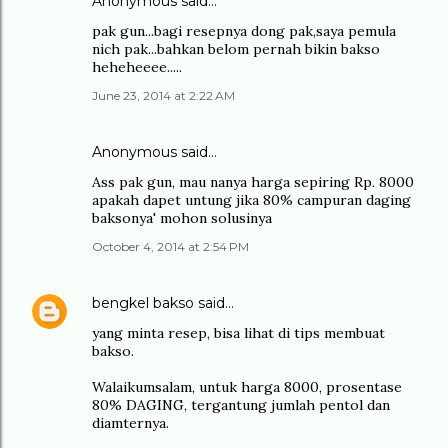
Anonymous said…
pak gun...bagi resepnya dong pak,saya pemula
nich pak...bahkan belom pernah bikin bakso
heheheeee.....
June 23, 2014 at 2:22 AM
Anonymous said…
Ass pak gun, mau nanya harga sepiring Rp. 8000
apakah dapet untung jika 80% campuran daging
baksonya' mohon solusinya
October 4, 2014 at 2:54 PM
bengkel bakso
said…
yang minta resep, bisa lihat di tips membuat
bakso.
Walaikumsalam, untuk harga 8000, prosentase
80% DAGING, tergantung jumlah pentol dan
diamternya.