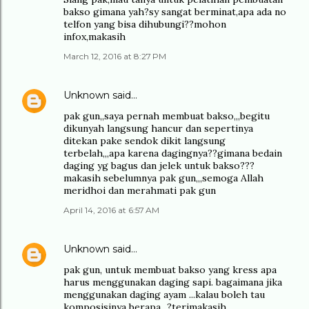
bakso gimana yah?sy sangat berminat,apa ada no
telfon yang bisa dihubungi??mohon
infox,makasih
March 12, 2016 at 8:27 PM
Unknown
said…
pak gun,,saya pernah membuat bakso,,,begitu
dikunyah langsung hancur dan sepertinya
ditekan pake sendok dikit langsung
terbelah,,,apa karena dagingnya??gimana bedain
daging yg bagus dan jelek untuk bakso???
makasih sebelumnya pak gun,,,semoga Allah
meridhoi dan merahmati pak gun
April 14, 2016 at 6:57 AM
Unknown
said…
pak gun, untuk membuat bakso yang kress apa
harus menggunakan daging sapi. bagaimana jika
menggunakan daging ayam ...kalau boleh tau
komposisinya berapa...?terimakasih