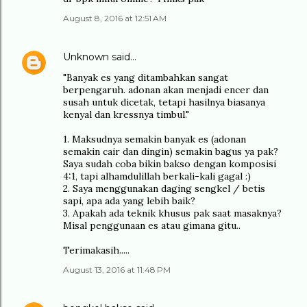
August 8, 2016 at 12:51 AM
Unknown
said…
"Banyak es yang ditambahkan sangat
berpengaruh. adonan akan menjadi encer dan
susah untuk dicetak, tetapi hasilnya biasanya
kenyal dan kressnya timbul."
1. Maksudnya semakin banyak es (adonan
semakin cair dan dingin) semakin bagus ya pak?
Saya sudah coba bikin bakso dengan komposisi
4:1, tapi alhamdulillah berkali-kali gagal :)
2. Saya menggunakan daging sengkel / betis
sapi, apa ada yang lebih baik?
3. Apakah ada teknik khusus pak saat masaknya?
Misal penggunaan es atau gimana gitu..
Terimakasih.....
August 13, 2016 at 11:48 PM