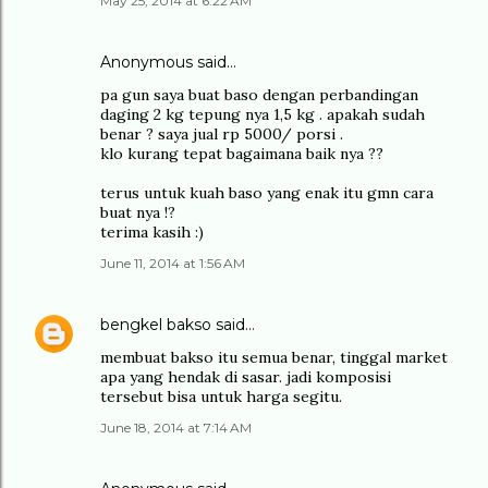
May 25, 2014 at 6:22 AM
Anonymous said…
pa gun saya buat baso dengan perbandingan
daging 2 kg tepung nya 1,5 kg . apakah sudah
benar ? saya jual rp 5000/ porsi .
klo kurang tepat bagaimana baik nya ??
terus untuk kuah baso yang enak itu gmn cara
buat nya !?
terima kasih :)
June 11, 2014 at 1:56 AM
bengkel bakso
said…
membuat bakso itu semua benar, tinggal market
apa yang hendak di sasar. jadi komposisi
tersebut bisa untuk harga segitu.
June 18, 2014 at 7:14 AM