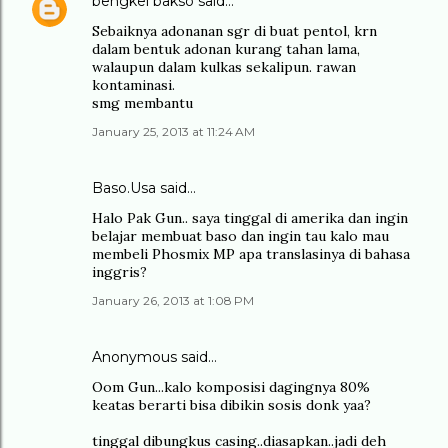
bengkel bakso
said…
Sebaiknya adonanan sgr di buat pentol, krn
dalam bentuk adonan kurang tahan lama,
walaupun dalam kulkas sekalipun. rawan
kontaminasi.
smg membantu
January 25, 2013 at 11:24 AM
Baso.Usa said…
Halo Pak Gun.. saya tinggal di amerika dan ingin
belajar membuat baso dan ingin tau kalo mau
membeli Phosmix MP apa translasinya di bahasa
inggris?
January 26, 2013 at 1:08 PM
Anonymous said…
Oom Gun...kalo komposisi dagingnya 80%
keatas berarti bisa dibikin sosis donk yaa?
tinggal dibungkus casing..diasapkan..jadi deh