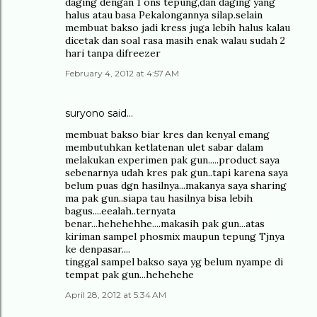
daging dengan 1 ons tepung,dan daging yang
halus atau basa Pekalongannya silap.selain
membuat bakso jadi kress juga lebih halus kalau
dicetak dan soal rasa masih enak walau sudah 2
hari tanpa difreezer
February 4, 2012 at 4:57 AM
suryono
said…
membuat bakso biar kres dan kenyal emang
membutuhkan ketlatenan ulet sabar dalam
melakukan experimen pak gun.....product saya
sebenarnya udah kres pak gun..tapi karena saya
belum puas dgn hasilnya...makanya saya sharing
ma pak gun..siapa tau hasilnya bisa lebih
bagus....eealah..ternyata
benar...hehehehhe....makasih pak gun...atas
kiriman sampel phosmix maupun tepung Tjnya
ke denpasar....
tinggal sampel bakso saya yg belum nyampe di
tempat pak gun...hehehehe
April 28, 2012 at 5:34 AM