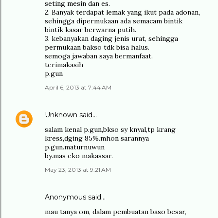
seting mesin dan es.
2. Banyak terdapat lemak yang ikut pada adonan,
sehingga dipermukaan ada semacam bintik
bintik kasar berwarna putih.
3. kebanyakan daging jenis urat, sehingga
permukaan bakso tdk bisa halus.
semoga jawaban saya bermanfaat.
terimakasih
p.gun
April 6, 2013 at 7:44 AM
Unknown
said…
salam kenal p.gun,bkso sy knyal,tp krang
kress,dging 85%.mhon sarannya
p.gun.maturnuwun
by.mas eko makassar.
May 23, 2013 at 9:21 AM
Anonymous said…
mau tanya om, dalam pembuatan baso besar,