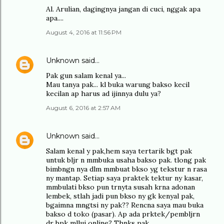
Al. Arulian, dagingnya jangan di cuci, nggak apa
apa....
August 4, 2016 at 11:56 PM
Unknown
said…
Pak gun salam kenal ya...
Mau tanya pak... kl buka warung bakso kecil
kecilan ap harus ad ijinnya dulu ya?
August 6, 2016 at 2:57 AM
Unknown
said…
Salam kenal y pak,hem saya tertarik bgt pak
untuk bljr n mmbuka usaha bakso pak. tlong pak
bimbngn nya dlm mmbuat bkso yg tekstur n rasa
ny mantap. Setiap saya praktek tektur ny kasar,
mmbulati bkso pun trnyta susah krna adonan
lembek, stlah jadi pun bkso ny gk kenyal pak,
bgaimna mngtsi ny pak?? Rencna saya mau buka
bakso d toko (pasar). Ap ada prktek/pembljrn
dr bpk mllui online? Thnks pak