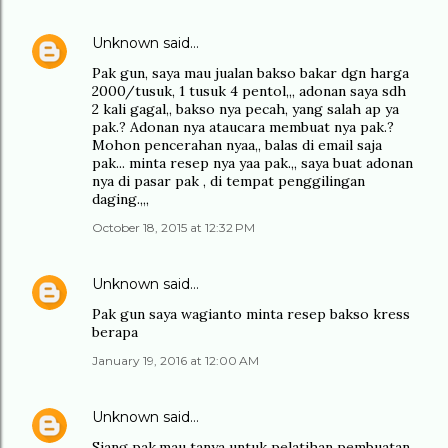
Unknown
said…
Pak gun, saya mau jualan bakso bakar dgn harga
2000/tusuk, 1 tusuk 4 pentol,,, adonan saya sdh
2 kali gagal,, bakso nya pecah, yang salah ap ya
pak.? Adonan nya ataucara membuat nya pak.?
Mohon pencerahan nyaa,, balas di email saja
pak... minta resep nya yaa pak.,, saya buat adonan
nya di pasar pak , di tempat penggilingan
daging.,,,
October 18, 2015 at 12:32 PM
Unknown
said…
Pak gun saya wagianto minta resep bakso kress
berapa
January 19, 2016 at 12:00 AM
Unknown
said…
Siang pak,mau tanya untuk pelatihan pembuatan