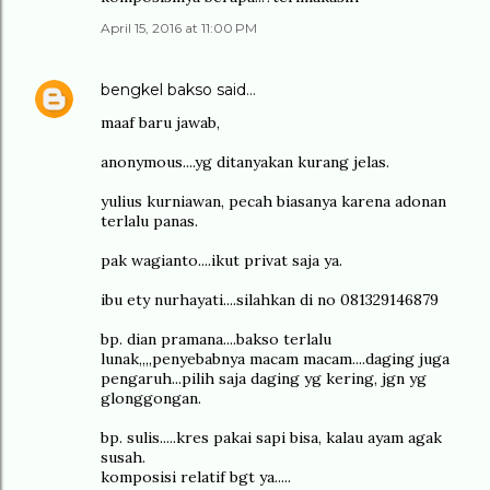
April 15, 2016 at 11:00 PM
bengkel bakso
said…
maaf baru jawab,
anonymous....yg ditanyakan kurang jelas.
yulius kurniawan, pecah biasanya karena adonan
terlalu panas.
pak wagianto....ikut privat saja ya.
ibu ety nurhayati....silahkan di no 081329146879
bp. dian pramana....bakso terlalu
lunak,,,,penyebabnya macam macam....daging juga
pengaruh...pilih saja daging yg kering, jgn yg
glonggongan.
bp. sulis.....kres pakai sapi bisa, kalau ayam agak
susah.
komposisi relatif bgt ya.....