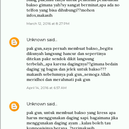
bakso gimana yah?sy sangat berminat,apa ada no
telfon yang bisa dihubungi??mohon
infox,makasih
March 12, 2016 at 8:27 PM
Unknown
said…
pak gun,,saya pernah membuat bakso,,,begitu
dikunyah langsung hancur dan sepertinya
ditekan pake sendok dikit langsung
terbelah,,,apa karena dagingnya??gimana bedain
daging yg bagus dan jelek untuk bakso???
makasih sebelumnya pak gun,,,semoga Allah
meridhoi dan merahmati pak gun
April 14, 2016 at 6:57 AM
Unknown
said…
pak gun, untuk membuat bakso yang kress apa
harus menggunakan daging sapi. bagaimana jika
menggunakan daging ayam ...kalau boleh tau
komposisinya berapa...?terimakasih