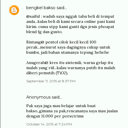
bengkel bakso
said…
@saiful : waduh saya nggak tahu beli di tempat
anda...kalau beli di kami secara online pasi kami
kirim. cuma stpp kami ganti dgn jenis phoapat
blend fg dan gusto.
Bintang@ pentol cilok kecil kecil 100
perak...menurut saya dagingnya cukup untuk
bumbu, jadi bahan utamanya tepung hehehe
Anugerah@ kres itu sistemik, warna gelap itu
malah yang riil...kalau warnanya putih itu malah
diberi pemutih (TiO2).
September 11, 2015 at 8:37 PM
Anonymous said…
Pak saya juga mau belajar untuk buat
bakso,,gimana ya pak,rencananya saya mau jualan
dengan 11.000 per porsi,trims
October 14, 2015 at 7:24 PM