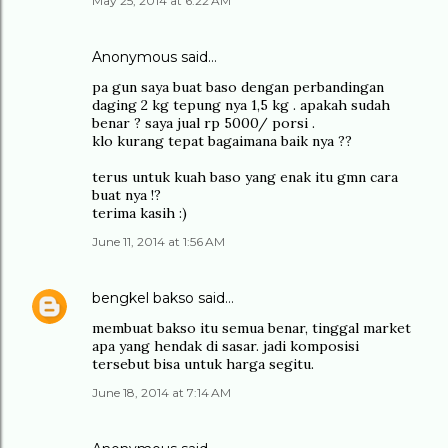
May 25, 2014 at 6:22 AM
Anonymous said…
pa gun saya buat baso dengan perbandingan
daging 2 kg tepung nya 1,5 kg . apakah sudah
benar ? saya jual rp 5000/ porsi .
klo kurang tepat bagaimana baik nya ??
terus untuk kuah baso yang enak itu gmn cara
buat nya !?
terima kasih :)
June 11, 2014 at 1:56 AM
bengkel bakso
said…
membuat bakso itu semua benar, tinggal market
apa yang hendak di sasar. jadi komposisi
tersebut bisa untuk harga segitu.
June 18, 2014 at 7:14 AM