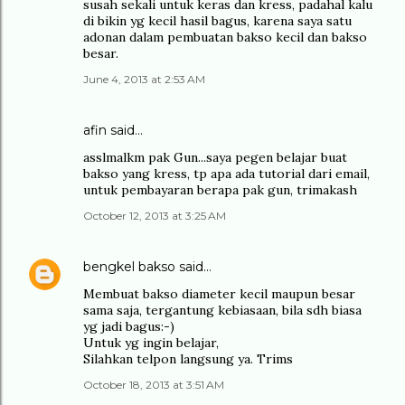
susah sekali untuk keras dan kress, padahal kalu
di bikin yg kecil hasil bagus, karena saya satu
adonan dalam pembuatan bakso kecil dan bakso
besar.
June 4, 2013 at 2:53 AM
afin said…
asslmalkm pak Gun...saya pegen belajar buat
bakso yang kress, tp apa ada tutorial dari email,
untuk pembayaran berapa pak gun, trimakash
October 12, 2013 at 3:25 AM
bengkel bakso
said…
Membuat bakso diameter kecil maupun besar
sama saja, tergantung kebiasaan, bila sdh biasa
yg jadi bagus:-)
Untuk yg ingin belajar,
Silahkan telpon langsung ya. Trims
October 18, 2013 at 3:51 AM