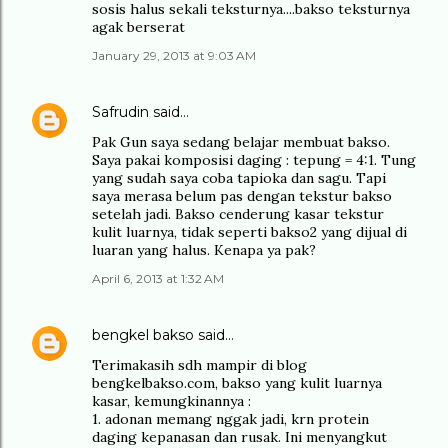
sosis halus sekali teksturnya....bakso teksturnya
agak berserat
January 29, 2013 at 9:03 AM
Safrudin
said…
Pak Gun saya sedang belajar membuat bakso.
Saya pakai komposisi daging : tepung = 4:1. Tung
yang sudah saya coba tapioka dan sagu. Tapi
saya merasa belum pas dengan tekstur bakso
setelah jadi. Bakso cenderung kasar tekstur
kulit luarnya, tidak seperti bakso2 yang dijual di
luaran yang halus. Kenapa ya pak?
April 6, 2013 at 1:32 AM
bengkel bakso
said…
Terimakasih sdh mampir di blog
bengkelbakso.com, bakso yang kulit luarnya
kasar, kemungkinannya :
1. adonan memang nggak jadi, krn protein
daging kepanasan dan rusak. Ini menyangkut