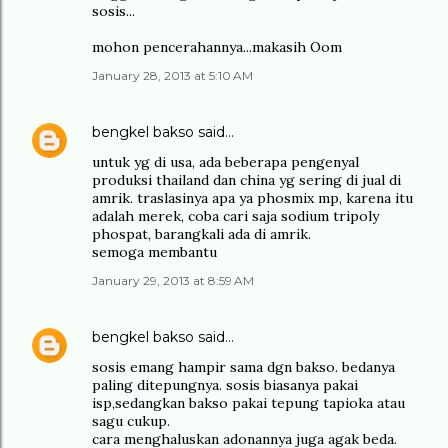
sosis...
mohon pencerahannya...makasih Oom
January 28, 2013 at 5:10 AM
bengkel bakso
said…
untuk yg di usa, ada beberapa pengenyal
produksi thailand dan china yg sering di jual di
amrik. traslasinya apa ya phosmix mp, karena itu
adalah merek, coba cari saja sodium tripoly
phospat, barangkali ada di amrik.
semoga membantu
January 29, 2013 at 8:59 AM
bengkel bakso
said…
sosis emang hampir sama dgn bakso. bedanya
paling ditepungnya. sosis biasanya pakai
isp,sedangkan bakso pakai tepung tapioka atau
sagu cukup.
cara menghaluskan adonannya juga agak beda.