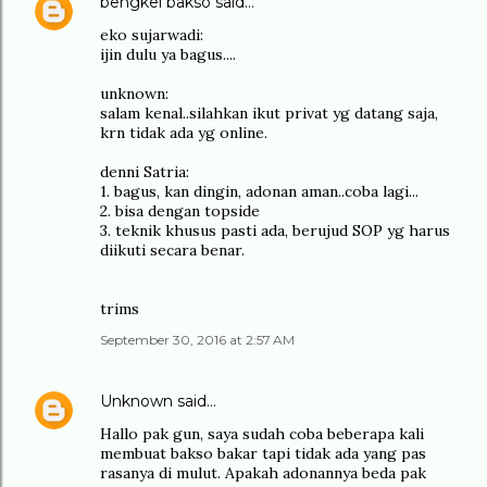
bengkel bakso
said…
eko sujarwadi:
ijin dulu ya bagus....
unknown:
salam kenal..silahkan ikut privat yg datang saja,
krn tidak ada yg online.
denni Satria:
1. bagus, kan dingin, adonan aman..coba lagi...
2. bisa dengan topside
3. teknik khusus pasti ada, berujud SOP yg harus
diikuti secara benar.
trims
September 30, 2016 at 2:57 AM
Unknown
said…
Hallo pak gun, saya sudah coba beberapa kali
membuat bakso bakar tapi tidak ada yang pas
rasanya di mulut. Apakah adonannya beda pak