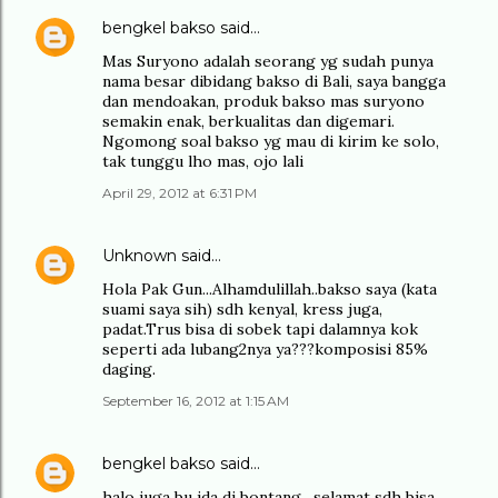
bengkel bakso
said…
Mas Suryono adalah seorang yg sudah punya
nama besar dibidang bakso di Bali, saya bangga
dan mendoakan, produk bakso mas suryono
semakin enak, berkualitas dan digemari.
Ngomong soal bakso yg mau di kirim ke solo,
tak tunggu lho mas, ojo lali
April 29, 2012 at 6:31 PM
Unknown
said…
Hola Pak Gun...Alhamdulillah..bakso saya (kata
suami saya sih) sdh kenyal, kress juga,
padat.Trus bisa di sobek tapi dalamnya kok
seperti ada lubang2nya ya???komposisi 85%
daging.
September 16, 2012 at 1:15 AM
bengkel bakso
said…
halo juga bu ida di bontang , selamat sdh bisa