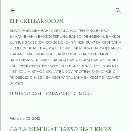
Skip to main content
BENGKELBAKSO.COM
BLOG YANG MEMBAHAS SEGALA HAL TENTANG BAKSO|
BAHAN-BAHAN BAKSO| TEPUNG BAKSO| PENGENYAL BAKSO|
KURSUS BAKSO| BAKSO SOLO| CARA MEMBUAT BAKSO| CARA
MEMBUAT KUAH BAKSO| TUTORIAL MEMBUAT BAKSO| BAKSO
MALANG| BAKSO KENYAL| BAKSO KRES| BAKSO NYAKREK|
BAKSO KRANCI| BAKSO BAKAR| BAKSO IKAN| BAKSO DAGING
SAPI| PENGENYAL BAKSO ALAMI| KARAGENAN| PHOSMIX MP
FIBRISOL| MIXPHOS| ISOLATED SOY PROTEIN| SARI DAGING|
PHOSBLEND| MESIN BAKSO| WIRAUSAHA BAKSO| PENGAWET
BAKSO|
TENTANG KAMI
CARA ORDER
MORE…
February 03, 2012
CARA MEMBUAT BAKSO BIAR KRESS