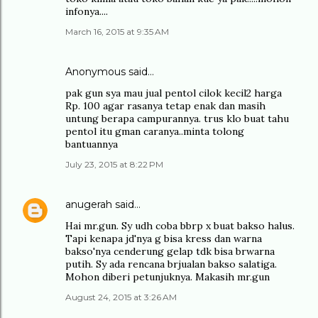
infonya....
March 16, 2015 at 9:35 AM
Anonymous said…
pak gun sya mau jual pentol cilok kecil2 harga
Rp. 100 agar rasanya tetap enak dan masih
untung berapa campurannya. trus klo buat tahu
pentol itu gman caranya..minta tolong
bantuannya
July 23, 2015 at 8:22 PM
anugerah
said…
Hai mr.gun. Sy udh coba bbrp x buat bakso halus.
Tapi kenapa jd'nya g bisa kress dan warna
bakso'nya cenderung gelap tdk bisa brwarna
putih. Sy ada rencana brjualan bakso salatiga.
Mohon diberi petunjuknya. Makasih mr.gun
August 24, 2015 at 3:26 AM