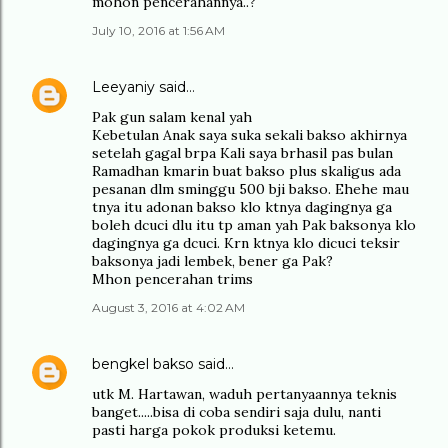
mohon pencerahannya..?
July 10, 2016 at 1:56 AM
Leeyaniy
said…
Pak gun salam kenal yah
Kebetulan Anak saya suka sekali bakso akhirnya
setelah gagal brpa Kali saya brhasil pas bulan
Ramadhan kmarin buat bakso plus skaligus ada
pesanan dlm sminggu 500 bji bakso. Ehehe mau
tnya itu adonan bakso klo ktnya dagingnya ga
boleh dcuci dlu itu tp aman yah Pak baksonya klo
dagingnya ga dcuci. Krn ktnya klo dicuci teksir
baksonya jadi lembek, bener ga Pak?
Mhon pencerahan trims
August 3, 2016 at 4:02 AM
bengkel bakso
said…
utk M. Hartawan, waduh pertanyaannya teknis
banget.....bisa di coba sendiri saja dulu, nanti
pasti harga pokok produksi ketemu.