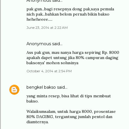
Anonymous said…
pak gun...bagi resepnya dong pak,saya pemula
nich pak...bahkan belom pernah bikin bakso
heheheeee.....
June 23, 2014 at 2:22 AM
Anonymous said…
Ass pak gun, mau nanya harga sepiring Rp. 8000
apakah dapet untung jika 80% campuran daging
baksonya' mohon solusinya
October 4, 2014 at 2:54 PM
bengkel bakso
said…
yang minta resep, bisa lihat di tips membuat
bakso.
Walaikumsalam, untuk harga 8000, prosentase
80% DAGING, tergantung jumlah pentol dan
diamternya.