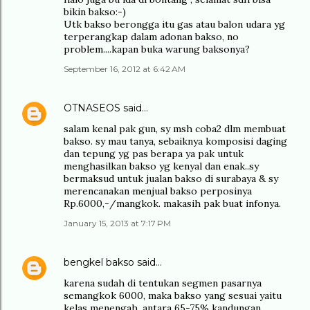
bikin bakso:-)
Utk bakso berongga itu gas atau balon udara yg
terperangkap dalam adonan bakso, no
problem....kapan buka warung baksonya?
September 16, 2012 at 6:42 AM
OTNASEOS
said…
salam kenal pak gun, sy msh coba2 dlm membuat
bakso. sy mau tanya, sebaiknya komposisi daging
dan tepung yg pas berapa ya pak untuk
menghasilkan bakso yg kenyal dan enak..sy
bermaksud untuk jualan bakso di surabaya & sy
merencanakan menjual bakso perposinya
Rp.6000,-/mangkok. makasih pak buat infonya.
January 15, 2013 at 7:17 PM
bengkel bakso
said…
karena sudah di tentukan segmen pasarnya
semangkok 6000, maka bakso yang sesuai yaitu
kelas menengah, antara 65-75% kandungan