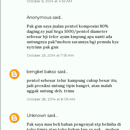
October 6, 2014 at 4:52 AM
Anonymous said…
Pak gun saya jualan pentol komposisi 80%
daging,sy jual hrga 1000/pentol diameter
sebesar bji telor ayam kmpung.apa nanti ada
untungnya pak?mohon sarannya bgi pemula kya
sy.trims pak gun
October 26, 2014 at 7:59 AM
bengkel bakso
said…
pentol sebesar telur kampung cukup besar itu,
jadi presiksi untung tipis banget, atau malah
nggak untung deh. trims
October 28, 2014 at 8:09 AM
Unknown
said…
Pak saya mau beli bahan pengenyal stp belinha di
toko kimia atau toko bahan kue ya pak.....mohon