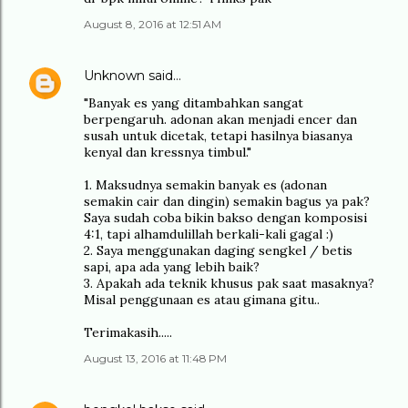
August 8, 2016 at 12:51 AM
Unknown
said…
"Banyak es yang ditambahkan sangat
berpengaruh. adonan akan menjadi encer dan
susah untuk dicetak, tetapi hasilnya biasanya
kenyal dan kressnya timbul."
1. Maksudnya semakin banyak es (adonan
semakin cair dan dingin) semakin bagus ya pak?
Saya sudah coba bikin bakso dengan komposisi
4:1, tapi alhamdulillah berkali-kali gagal :)
2. Saya menggunakan daging sengkel / betis
sapi, apa ada yang lebih baik?
3. Apakah ada teknik khusus pak saat masaknya?
Misal penggunaan es atau gimana gitu..
Terimakasih.....
August 13, 2016 at 11:48 PM